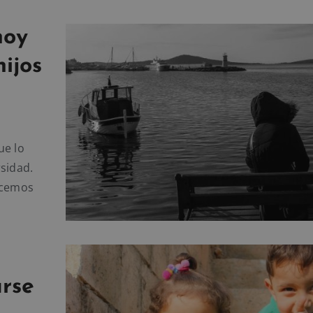
hoy
ijos
ue lo
rsidad.
nocemos
arse