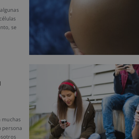
 algunas
células
nto, se
a
en muchas
a persona
osotros