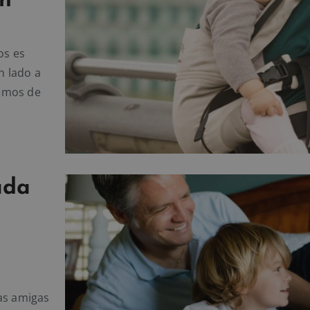
ón
os es
n lado a
remos de
ada
as amigas