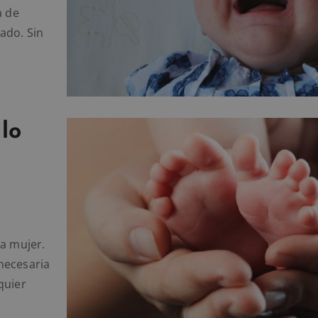
a de
ado. Sin
lo
la mujer.
necesaria
quier