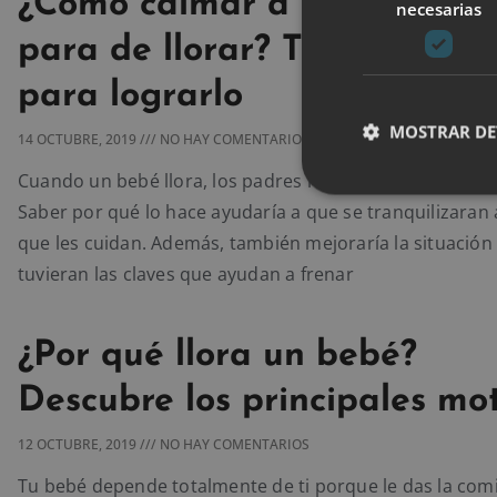
¿Cómo calmar a un bebé qu
necesarias
para de llorar? Tips y conse
para lograrlo
MOSTRAR DE
14 OCTUBRE, 2019
NO HAY COMENTARIOS
Cuando un bebé llora, los padres no pueden evitar pre
Saber por qué lo hace ayudaría a que se tranquilizaran 
que les cuidan. Además, también mejoraría la situación 
tuvieran las claves que ayudan a frenar
¿Por qué llora un bebé?
Descubre los principales mo
12 OCTUBRE, 2019
NO HAY COMENTARIOS
Tu bebé depende totalmente de ti porque le das la comi