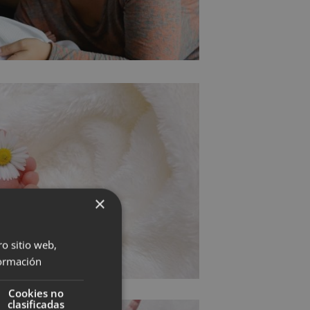
×
ro sitio web,
ormación
Cookies no
clasificadas