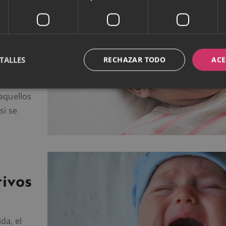
e no
jos
TALLES
RECHAZAR TODO
ACE
ocuparse.
aquellos
si se
tivos
da, el