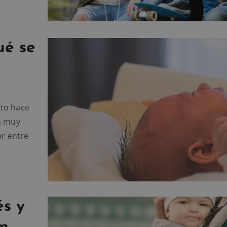
ué se
sto hace
a muy
er entre
és y