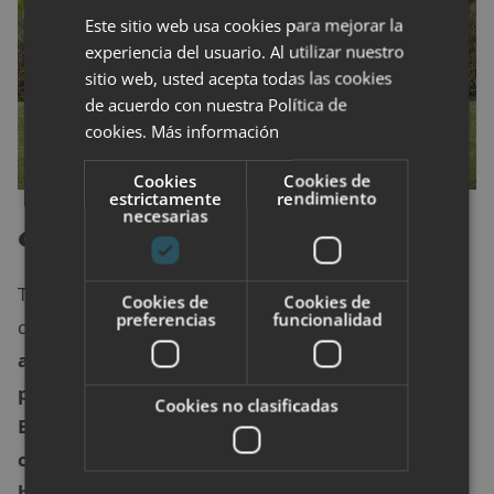
Este sitio web usa cookies para mejorar la
experiencia del usuario. Al utilizar nuestro
sitio web, usted acepta todas las cookies
de acuerdo con nuestra Política de
cookies.
Más información
Cookies
Cookies de
estrictamente
rendimiento
¿Cómo solicitarlo?
necesarias
Todos estos derechos están recogidos en el Estatuto
Cookies de
Cookies de
preferencias
funcionalidad
de los Trabajadores y en la Ley de Conciliación.
En
algunos convenios colectivos estos derechos
pueden verse ampliados pero nunca reducidos.
Cookies no clasificadas
En estos convenios también suele especificarse
cómo hacer las solicitudes
,
pero de no ser así,
basta con escribir una carta sencilla
en la que