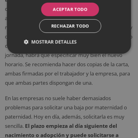
conste el nombre completo del trabajador, la
ACEPTAR TODO
antigüedad, los datos del niño con la fecha de
RECHAZAR TODO
nacimiento, la petición y las condiciones. Siempre hay
que hacer la solicitud 15 días antes a la fecha de inicio
MOSTRAR DETALLES
como mínimo. En caso de pedir una reducción de
jornada, habrá que especificar muy bien el nuevo
horario. Se recomienda hacer dos copias de la carta,
ambas firmadas por el trabajador y la empresa, para
que ambas partes dispongan de una.
En las empresas no suele haber demasiados
problemas para solicitar una baja por maternidad o
paternidad. Hoy en día, además, solicitarla es muy
sencilla.
El plazo empieza al día siguiente del
nacimiento o adopción y puede solicitarse a