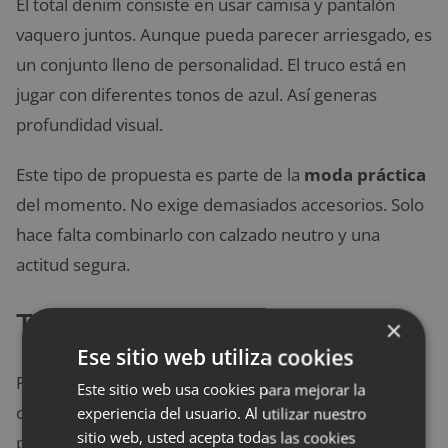
El total denim consiste en usar camisa y pantalón
vaquero juntos. Aunque pueda parecer arriesgado, es
un conjunto lleno de personalidad. El truco está en
jugar con diferentes tonos de azul. Así generas
profundidad visual.
Este tipo de propuesta es parte de la
moda práctica
del momento. No exige demasiados accesorios. Solo
hace falta combinarlo con calzado neutro y una
actitud segura.
Tip de estilo
×
Ese sitio web utiliza cookies
Puedes anudar la camisa o usarla abierta con una
Este sitio web usa cookies para mejorar la
camiseta debajo. Completa con botines o zapatos
experiencia del usuario. Al utilizar nuestro
sitio web, usted acepta todas las cookies
planos cómodos.