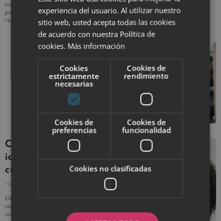
los años 60 y 70. Este estilo es perfecto
experiencia del usuario. Al utilizar nuestro
para quienes desean una apariencia
relajada
sitio web, usted acepta todas las cookies
de acuerdo con nuestra Política de
cookies.
Más información
Cookies
Cookies de
estrictamente
rendimiento
necesarias
Cookies de
Cookies de
preferencias
funcionalidad
Cómo elegir el sujetador
ideal según tu tipo de
Cookies no clasificadas
cuerpo
7 JULIO, 2025
NO HAY COMENTARIOS
Elegir el sujetador ideal es esencial para
sentirte cómoda y segura en tu ropa. No
solo se trata de encontrar un buen