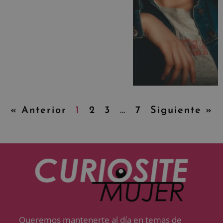
« Anterior
1
2
3
…
7
Siguiente »
Queremos mantenerte al día en temas de