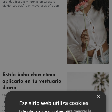
prendas frescas y ligeras en tu estilo
diario. Los outfits primaverales ofrecen
Estilo boho chic: cómo
aplicarlo en tu vestuario
diario
×
9 JULIO, 2025
NO HAY COMENTARIOS
Ese sitio web utiliza cookies
El estilo boho chic es una mezcla única
de libertad, arte y naturalidad, inspirado
en la moda bohemia y el espíritu libre de
Este sitio web usa cookies para mejorar la