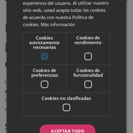
experiencia del usuario. Al utilizar nuestro
sitio web, usted acepta todas las cookies
de acuerdo con nuestra Política de
Los accesorios clave
cookies.
Más información
Cookies
Cookies de
para un look boho
estrictamente
rendimiento
necesarias
chic
Cookies de
Cookies de
preferencias
funcionalidad
Los accesorios juegan un papel fundamental en el
estilo boho chic
. Son los que realmente marcan la
Cookies no clasificadas
diferencia y permiten personalizar el look. Aquí te
dejamos algunos de los más importantes:
Sombreros y diademas
ACEPTAR TODO