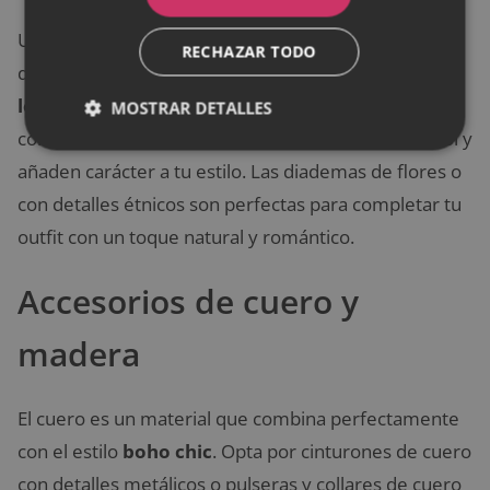
Un sombrero de ala ancha o una diadema con
RECHAZAR TODO
detalles bohemios pueden ser el toque final para tu
look bohemio
. Los sombreros no solo sirven como
MOSTRAR DETALLES
complemento, sino que también te protegen del sol y
añaden carácter a tu estilo. Las diademas de flores o
con detalles étnicos son perfectas para completar tu
outfit con un toque natural y romántico.
Accesorios de cuero y
madera
El cuero es un material que combina perfectamente
con el estilo
boho chic
. Opta por cinturones de cuero
con detalles metálicos o pulseras y collares de cuero