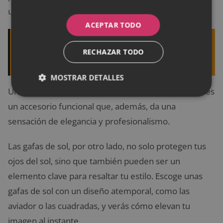
un giro sofisticado a tu look.
ACEPTAR TODO
Quizá te interese leer:
Prendas de lluvia "must
RECHAZAR TODO
have" que no pueden faltarte este invierno
MOSTRAR DETALLES
Un reloj clásico con una correa metálica o de cuero es
un accesorio funcional que, además, da una
sensación de elegancia y profesionalismo.
Las gafas de sol, por otro lado, no solo protegen tus
ojos del sol, sino que también pueden ser un
elemento clave para resaltar tu estilo. Escoge unas
gafas de sol con un diseño atemporal, como las
aviador o las cuadradas, y verás cómo elevan tu
imagen al instante.