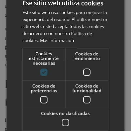
Ese sitio web utiliza cookies
un reloj fino y un bolso tipo clutch pueden ser
Este sitio web usa cookies para mejorar la
suficientes para crear un look refinado y chic.
experiencia del usuario. Al utilizar nuestro
sitio web, usted acepta todas las cookies
Si vas a trabajar, opta por accesorios discretos, como
de acuerdo con nuestra Política de
un reloj minimalista, un bolso estructurado y unos
cookies.
Más información
pendientes pequeños, que no sobrecarguen tu
Cookies
Cookies de
imagen pero te aporten ese toque de sofisticación
estrictamente
rendimiento
necesarias
que buscas
La importancia de los
Cookies de
Cookies de
preferencias
funcionalidad
relojes y gafas
Cookies no clasificadas
Los relojes y las gafas, aunque a menudo se pasan
por alto, son accesorios con un gran poder para darle