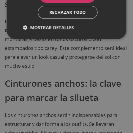
sol
RECHAZAR TODO
Las gafas de sol oversized regresan con fuerza en las
MOSTRAR DETALLES
tendencias en accesorios
del 2025. Se destacan las
monturas gruesas en tonos oscuros o con
estampados tipo carey. Este complemento será ideal
para elevar un look casual y protegerse del sol con
mucho estilo.
Cinturones anchos: la clave
para marcar la silueta
Los cinturones anchos serán indispensables para
estructurar y dar forma a los outfits. Se llevarán
sobre vestidos, blazers y abrigos ligeros, aportando