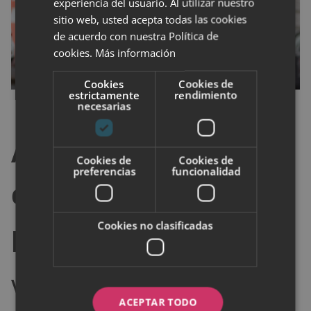
experiencia del usuario. Al utilizar nuestro
sitio web, usted acepta todas las cookies
de acuerdo con nuestra Política de
cookies.
Más información
Cookies
Cookies de
estrictamente
rendimiento
necesarias
Accesorios que
Cookies de
Cookies de
preferencias
funcionalidad
definen el estilo
personal
Cookies no clasificadas
Vuelven las maxi gafas de
ACEPTAR TODO