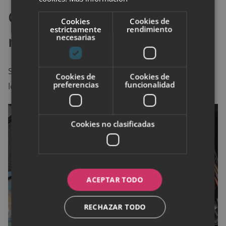
Coloca los productos por
Cookies
Cookies de
estrictamente
rendimiento
niveles
necesarias
Sitúa lo más usado en la parte frontal. Así apoyas la
Cookies de
Cookies de
preferencias
funcionalidad
lógica de una
rutina rápida
y efectiva.
Cookies no clasificadas
ACEPTAR TODO
RECHAZAR TODO