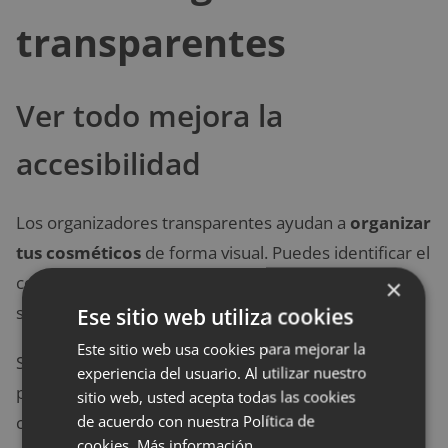
transparentes
Ver todo mejora la
accesibilidad
Los organizadores transparentes ayudan a
organizar
tus cosméticos
de forma visual. Puedes identificar el
contenido sin abrir cajones. Eso reduce el tiempo de
×
selección en la mañana.
Ese sitio web utiliza cookies
Este sitio web usa cookies para mejorar la
Son especialmente útiles para labiales, brochas y
experiencia del usuario. Al utilizar nuestro
pequeños frascos. Además, combinan bien con
sitio web, usted acepta todas las cookies
de acuerdo con nuestra Política de
cualquier decoración.
cookies.
Más información