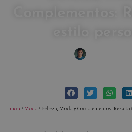
Complementos: R
estilo pers
IVÁN FRESNEDA
noviembre 4, 2024
Sin come
Inicio
/
Moda
/
Belleza, Moda y Complementos: Resalta t