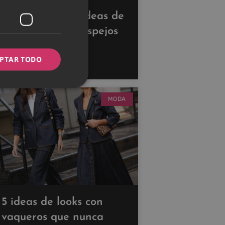
Descubre estas ideas de
decoración con espejos
para ampliar tus
PTAR TODO
espacios
MODA
5 ideas de looks con
vaqueros que nunca