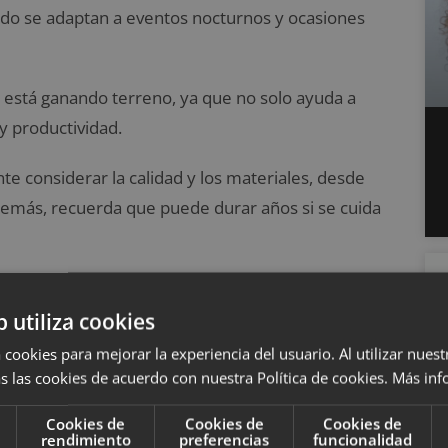
rado se adaptan a eventos nocturnos y ocasiones
e está ganando terreno, ya que no solo ayuda a
 y productividad.
 considerar la calidad y los materiales, desde
demás, recuerda que puede durar años si se cuida
lo de vida y qué tipo de impacto visual quieres
b utiliza cookies
 cookies para mejorar la experiencia del usuario. Al utilizar nuest
a de tu personalidad
s las cookies de acuerdo con nuestra Política de cookies.
Más inf
Cookies de
Cookies de
Cookies de
rendimiento
preferencias
funcionalidad
emento invisible pero poderoso.