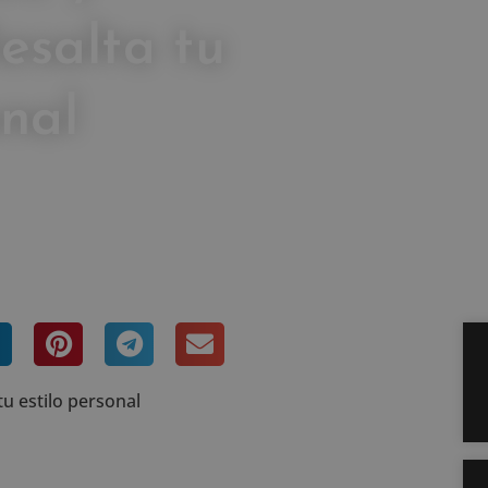
esalta tu
onal
ntarios
u estilo personal