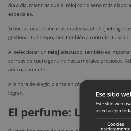
día a día, mientras que el reloj con diseño más elabo
especiales.
Si buscas una opción más moderna, el reloj inteligent
gestionar tu tiempo, sino también a controlar tu salud
Al seleccionar un
reloj
adecuado, también es importante
correas de cuero genuino hasta metales preciosos. A
adecuadamente.
A la hora de elegir, piensa en cómo se adapta a tu esti
lograr.
Ese sitio we
Este sitio web usa
El perfume: La esenci
usted acepta toda
Cookies
estrictamente
Cuando hablamos de belleza, el
perfume
es un compl