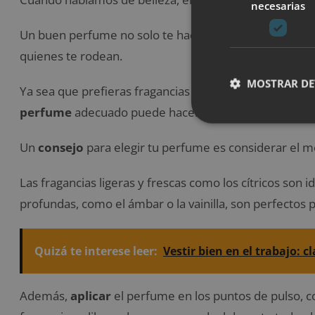
necesarias
Un buen perfume no solo te hace sentir bien, sino q
quienes te rodean.
MOSTRAR DE
Ya sea que prefieras fragancias frescas y florales o a
perfume
adecuado puede hacer que te sientas más se
Un
consejo
para elegir tu perfume es considerar el m
Las fragancias ligeras y frescas como los cítricos son 
profundas, como el ámbar o la vainilla, son perfectos 
Quizá te interese leer:
Vestir bien en el trabajo: c
Además,
aplicar
el perfume en los puntos de pulso, c