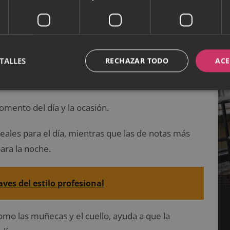
ue también puede dejar una impresión duradera en
TALLES
RECHAZAR TODO
ACE
romas más profundos y orientales, elegir el
gura y atractiva.
omento del día y la ocasión.
ideales para el día, mientras que las de notas más
para la noche.
laves del estilo profesional
omo las muñecas y el cuello, ayuda a que la