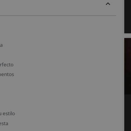
da
erfecto
mentos
 estilo
esta