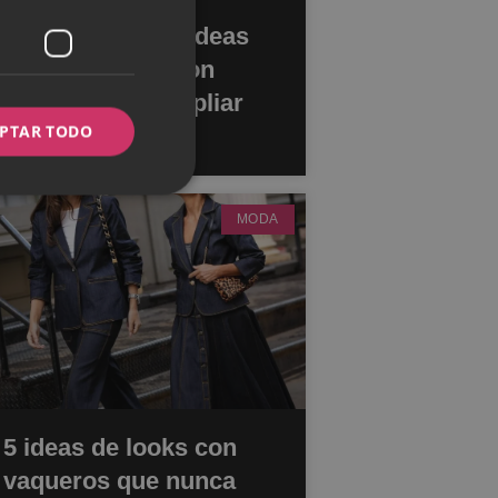
Descubre estas ideas
de decoración con
espejos para ampliar
PTAR TODO
tus espacios
MODA
5 ideas de looks con
vaqueros que nunca