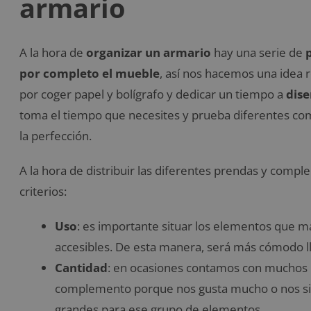
armario
A la hora de
organizar un armario
hay una serie de
por completo el mueble
, así nos hacemos una idea r
por coger papel y bolígrafo y dedicar un tiempo a
dise
toma el tiempo que necesites y prueba diferentes co
la perfección.
A la hora de distribuir las diferentes prendas y comp
criterios:
Uso
: es importante situar los elementos que más
accesibles. De esta manera, será más cómodo lle
Cantidad
: en ocasiones contamos con muchos
complemento porque nos gusta mucho o nos sie
grandes para ese grupo de elementos.