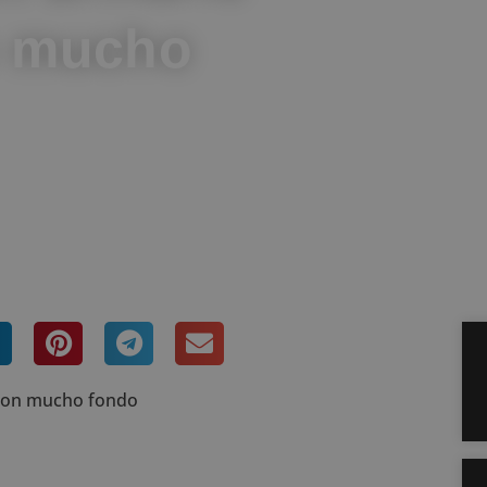
n mucho
arios
 con mucho fondo