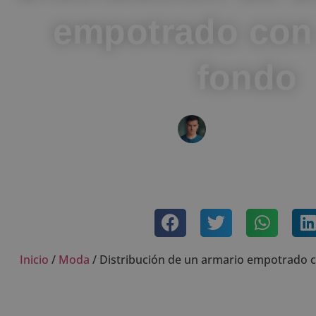
empotrado co
fondo
IVÁN FRESNEDA
abril 14, 2021
Sin coment
Inicio
/
Moda
/
Distribución de un armario empotrado