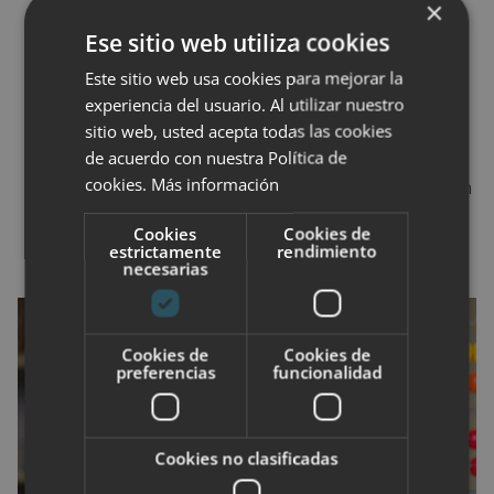
×
patrones de conductas negativos con el fin de
Ese sitio web utiliza cookies
afrontar cada uno de sus síntomas.
Este sitio web usa cookies para mejorar la
Terapia familiar
: La terapia familiar puede
experiencia del usuario. Al utilizar nuestro
conseguir que los miembros de una familia,
sitio web, usted acepta todas las cookies
como los padres y los hermanos, sepan
de acuerdo con nuestra Política de
cookies.
Más información
enfrentar el estrés que supone convivir con un
niño que tiene trastorno por déficit de
Cookies
Cookies de
estrictamente
rendimiento
atención/hiperactividad.
necesarias
Cookies de
Cookies de
preferencias
funcionalidad
Cookies no clasificadas