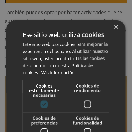
También puedes optar por hacer actividades que te
gusten a ti y puedas compartir con tu hijo. ¿Sabías
×
que se puede hacer yoga o pilares con bebés? ¿Y que
Ese sitio web utiliza cookies
cada vez hay más salas de cine que hacen sesiones a
Este sitio web usa cookies para mejorar la
las que puedes ir con un bebé? Esto puede ayudarte
experiencia del usuario. Al utilizar nuestro
a ver que ser madre y mujer a la vez es
sitio web, usted acepta todas las cookies
perfectamente compatible.
de acuerdo con nuestra Política de
cookies.
Más información
Cookies
Cookies de
estrictamente
rendimiento
necesarias
Cookies de
Cookies de
preferencias
funcionalidad