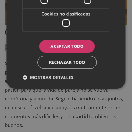
Cookies no clasificadas
6. No pierdas momentos de
pareja
ACEPTAR TODO
RECHAZAR TODO
Sigue teniendo citas con tu pareja y saca tiempo
para ella.
Aunque la vida ha cambiado para los dos,
MOSTRAR DETALLES
es muy importante seguir alimentando el amor y la
pasión para que la vida de pareja no se vuelva
monótona y aburrida. Seguid haciendo cosas juntos,
no descuidéis el sexo, apoyaos mutuamente en los
momentos más difíciles y compartid también los
buenos.