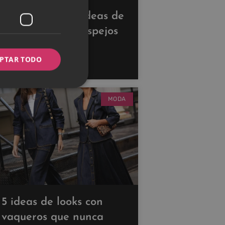
Descubre estas ideas de
decoración con espejos
para ampliar tus
PTAR TODO
espacios
MODA
5 ideas de looks con
vaqueros que nunca