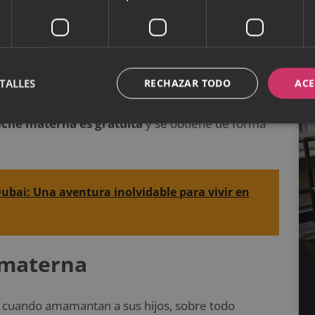
bonita experiencia que supone amamantar y el
a buena manera de
quemar las grasas
que han
s que demuestran que este tipo de lactancia
TALLES
RECHAZAR TODO
ACE
eche materna es gratuita
y se obtiene de forma
ubai: Una aventura inolvidable para vivir en
 materna
cuando amamantan a sus hijos, sobre todo