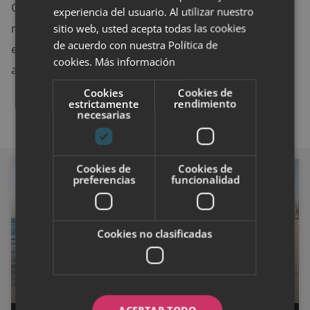
Continuar amamantando puede ser una excelente
experiencia del usuario. Al utilizar nuestro
manera de mantener ese vínculo estrecho y
sitio web, usted acepta todas las cookies
de acuerdo con nuestra Política de
enriquecedor con tu bebé, e incluso puede ayudaros
cookies.
Más información
a ambos a enfrentar la separación durante el día.
Cookies
Cookies de
estrictamente
rendimiento
necesarias
Cookies de
Cookies de
GENERAL
preferencias
funcionalidad
Cookies no clasificadas