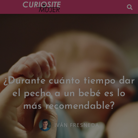
¿Durante cuánto tiempo dar
el pecho a un bebé es lo
más recomendable?
IVÁN FRESNEDA