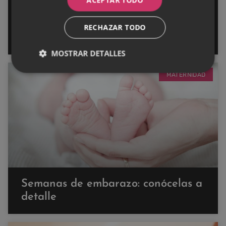
ACEPTAR TODO
Descubre los encantos de Dubai:
Una aventura inolvidable para vivir
RECHAZAR TODO
en Dubai siendo mujer.
MOSTRAR DETALLES
MATERNIDAD
Semanas de embarazo: conócelas a
detalle