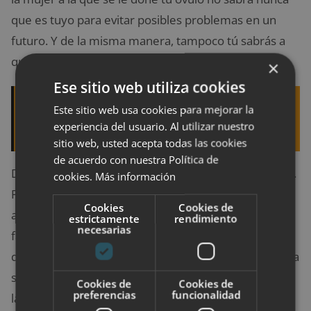
que es tuyo para evitar posibles problemas en un
futuro. Y de la misma manera, tampoco tú sabrás a
qué mujer se le ha donado.
×
Ese sitio web utiliza cookies
Quizá te interese leer:
¿Por qué llora un bebé?
Este sitio web usa cookies para mejorar la
experiencia del usuario. Al utilizar nuestro
Descubre los principales motivos
sitio web, usted acepta todas las cookies
de acuerdo con nuestra Política de
Dicho todo esto, ahora es decisión tuya si donar o no.
cookies.
Más información
Pero
donar óvulos
es una manera muy bonita de
Cookies
Cookies de
ayudar a otras mujeres a ser madres y a formar una
estrictamente
rendimiento
necesarias
familia. Eso sí, deposita tu confianza en una clínica
que te dé todas las garantías y seguridades, porque la
salud de una donante es tan importante como la de
Cookies de
Cookies de
preferencias
funcionalidad
las futuras madres.