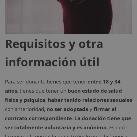
Requisitos y otra
información útil
Para ser donante tienes que tener
entre 18 y 34
años
, tienes que tener un
buen estado de salud
física y psíquica
,
haber tenido relaciones sexuales
con anterioridad,
no ser adoptada
y
firmar el
contrato correspondiente
.
La donación tiene que
ser totalmente voluntaria y es anónima.
Es decir,
la mujer a la que se le done tu óvulo no sabrá nunca