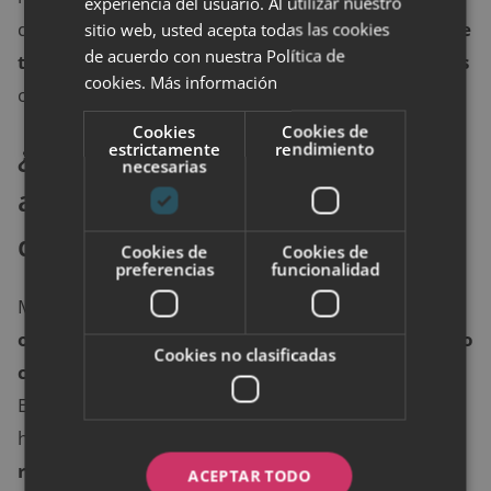
experiencia del usuario. Al utilizar nuestro
demostrado que
el tamoxifeno reacciona mal si se
sitio web, usted acepta todas las cookies
de acuerdo con nuestra Política de
toma simultáneamente con otros medicamentos
cookies.
Más información
como antidepresivos.
Cookies
Cookies de
¿Qué efectos secundarios se
estrictamente
rendimiento
necesarias
asocian al uso de los inhibidores
de Aromatasa?
Cookies de
Cookies de
preferencias
funcionalidad
Muchas mujeres se han visto sorprendidas por una
osteoporosis como consecuencia del tratamiento
Cookies no clasificadas
contra el cáncer que padecen o han padecido
.
Esta enfermedad sobrevenida, que debilita sus
huesos y las hace más frágiles, está
directamente
relacionada con la acción del tratamiento con
ACEPTAR TODO