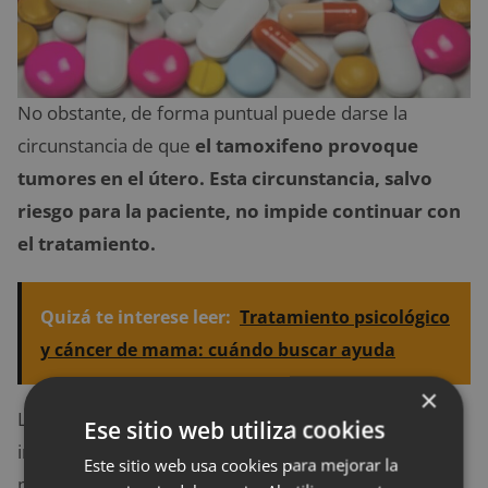
No obstante, de forma puntual puede darse la
circunstancia de que
el tamoxifeno provoque
tumores en el útero.
Esta circunstancia, salvo
riesgo para la paciente, no impide continuar con
el tratamiento.
Quizá te interese leer:
Tratamiento psicológico
y cáncer de mama: cuándo buscar ayuda
×
Los oncólogos insisten en que el paciente debe
Ese sitio web utiliza cookies
informar al profesional si está tomando otros
Este sitio web usa cookies para mejorar la
medicamentos para otras afecciones, pues se ha