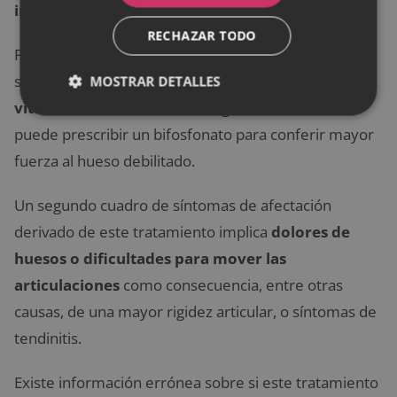
inhibidores de Aromatasa
.
RECHAZAR TODO
Por lo general, una vez detectada, la osteoporosis
solo
puede retrasarse con la ingesta de calcio y
MOSTRAR DETALLES
vitamina D.
En los casos más graves, el facultativo
puede prescribir un bifosfonato para conferir mayor
fuerza al hueso debilitado.
Un segundo cuadro de síntomas de afectación
derivado de este tratamiento implica
dolores de
huesos o dificultades para mover las
articulaciones
como consecuencia, entre otras
causas, de una mayor rigidez articular, o síntomas de
tendinitis.
Existe información errónea sobre si este tratamiento