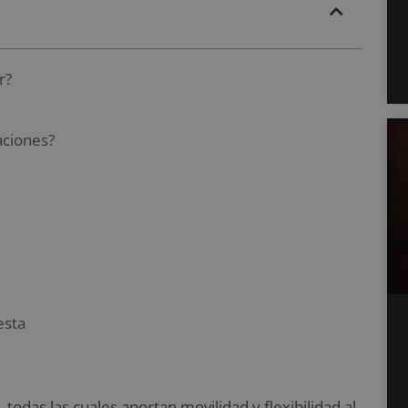
r?
aciones?
esta
, todas las cuales aportan movilidad y flexibilidad al