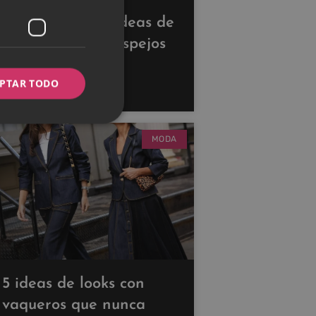
Descubre estas ideas de
decoración con espejos
para ampliar tus
PTAR TODO
espacios
MODA
5 ideas de looks con
vaqueros que nunca