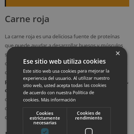
Carne roja
La carne roja es una deliciosa fuente de proteínas
que puede ayudar a desarrollar huesos y músculos
×
saludables. Sin embargo, algunos estudios dicen que
Ese sitio web utiliza cookies
comer demasiada carne roja, particularmente partes
Este sitio web usa cookies para mejorar la
del animal con gran cantidad de grasas saturadas,
experiencia del usuario. Al utilizar nuestro
puede provocar enfermedades cardiovasculares,
sitio web, usted acepta todas las cookies
cáncer y un mayor riesgo de mortalidad
. Para
de acuerdo con nuestra Política de
obtener los mejores beneficios de este alimento,
cookies.
Más información
come con moderación y limita tu consumo a uno o
Cookies
Cookies de
dos días por semana.
estrictamente
rendimiento
necesarias