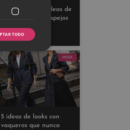
Descubre estas ideas de
decoración con espejos
para ampliar tus
PTAR TODO
espacios
MODA
5 ideas de looks con
vaqueros que nunca