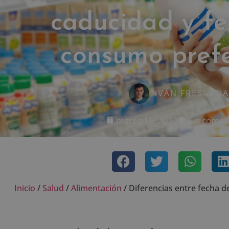
caducidad y f
consumo pref
IVÁN FRESNEDA
marzo 16, 2020
Sin comen
Inicio
/
Salud
/
Alimentación
/
Diferencias entre fecha 