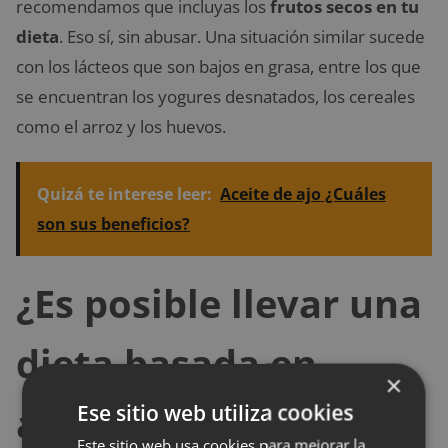
recomendamos que incluyas los
frutos secos en tu
dieta
. Eso sí, sin abusar. Una situación similar sucede
con los lácteos que son bajos en grasa, entre los que
se encuentran los yogures desnatados, los cereales
como el arroz y los huevos.
Quizá te interese leer:
Aceite de ajo ¿Cuáles
son sus beneficios?
¿Es posible llevar una
dieta basada en
×
alimentos con
Ese sitio web utiliza cookies
Este sitio web usa cookies para mejorar la