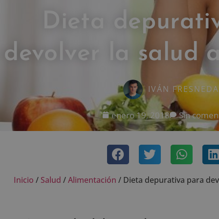
Dieta depurati
devolver la salud 
IVÁN FRESNEDA
enero 19, 2018
Sin comen
Inicio
/
Salud
/
Alimentación
/
Dieta depurativa para dev