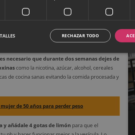
 fin de semana o en época de vacaciones.
e una dieta
TALLES
RECHAZAR TODO
ACE
es necesario que durante dos semanas dejes de
oxinas
como la nicotina, azúcar, alcohol, cereales
icas de cocina sanas evitando la comida procesada y
a mujer de 50 años para perder peso
 y añádale 4 gotas de limón
para que el
 tu ph y hacer funcionar mejor a la vesícula. Lo