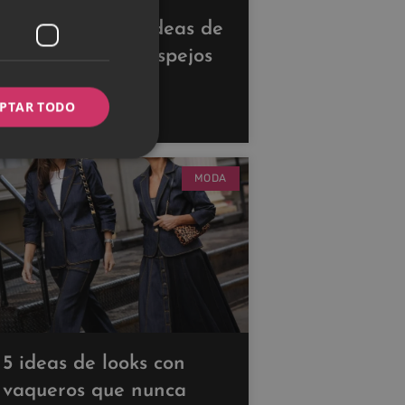
Descubre estas ideas de
decoración con espejos
para ampliar tus
PTAR TODO
espacios
MODA
5 ideas de looks con
vaqueros que nunca