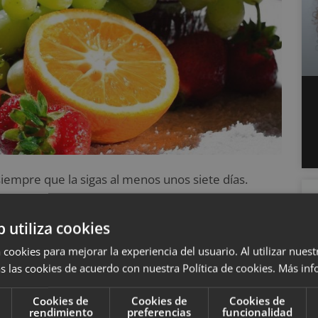
iempre que la sigas al menos unos siete días.
r el sistema digestivo y activar los órganos
l, etc.)
b utiliza cookies
 cookies para mejorar la experiencia del usuario. Al utilizar nuest
eno que hagas mucho ejercicio mientras
, pues si
s las cookies de acuerdo con nuestra Política de cookies.
Más inf
nsada, pierdas músculos y, en definitiva, te
 depurativa intensiva cuando tienes más tiempo
Cookies de
Cookies de
Cookies de
rendimiento
preferencias
funcionalidad