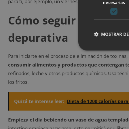
para ti, por ejemplo, un viernes porque no trabajes el
necesarias
Cómo seguir el plan d
depurativa
MOSTRAR DE
Para iniciarte en el proceso de eliminación de toxinas,
consumir alimentos y productos que contengan t
refinados, leche y otros productos químicos. Usa técn
los fritos.
Quizá te interese leer:
Dieta de 1200 calorías par
Empieza el día bebiendo un vaso de agua templada
intestino empiece a vaciarse, esto permitirá equilibrar