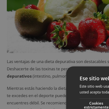
Las ventajas de una dieta depurativa son destacables s
Deshacerte de las toxinas te permitirá
descansar mejo
depurativos
(intestino, pulmones, hígado, vesícula, pie
Ese sitio we
Este sitio web usa
Mientras estás haciendo la dieta depurativa
no es bu
usted acepta toda
te excedes en el deporte puede hacer que te sientas ca
encuentres débil. Se recomienda que hagas una dieta
Cookies
estrictamente