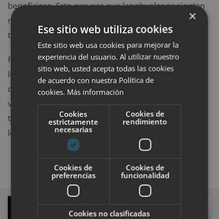
beneficioso. Esto provoca que las abuelas se sientan
×
más realizadas y puedan compatir todo el afecto que
Ese sitio web utiliza cookies
tanto necesitan.
Este sitio web usa cookies para mejorar la
experiencia del usuario. Al utilizar nuestro
Por lo que, este artículo va dedicado a todas ellas,
sitio web, usted acepta todas las cookies
luchadoras y ejemplo a seguir. Las abuelas
de acuerdo con nuestra Política de
desempeñan un papel muy importante en nuestras
cookies.
Más información
vidas. Por lo que, mientras puedas, cuídala y dale
Cookies
Cookies de
todo tu cariño y respeto, igual que ellas, lo hacen con
estrictamente
rendimiento
necesarias
los demás.
Cookies de
Cookies de
preferencias
funcionalidad
RELACIONES
Cookies no clasificadas