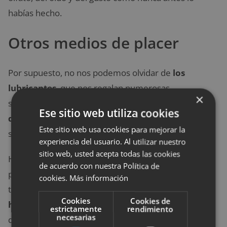
habías hecho.
Otros medios de placer
Por supuesto, no nos podemos olvidar de
los
lubricantes
, que nos regalan numerosas
×
sensaciones diferentes, como el calor.
Los aceites
Ese sitio web utiliza cookies
de masaje
también son estupendos para cualquier
Este sitio web usa cookies para mejorar la
sesión que vayamos a disfrutar con nuestra pareja.
experiencia del usuario. Al utilizar nuestro
sitio web, usted acepta todas las cookies
Hasta los más arriesgados tienen los artículos
de acuerdo con nuestra Política de
perfectos en el sex shop. Por ejemplo, en estas
cookies.
Más información
tiendas pueden encontrarse
barras de baile, sofás
Cookies
Cookies de
hinchables o columpios de lujo
para aquellos a los
estrictamente
rendimiento
necesarias
que les guste experimentar.