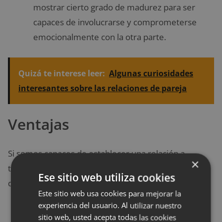
mostrar cierto grado de madurez para ser
capaces de involucrarse y comprometerse
emocionalmente con la otra parte.
Quizá te interese leer:
Algunas curiosidades
interesantes sobre las relaciones de pareja
Ventajas
Si somos capaces de establecer una relación a
×
tiempo parcial sana, podemos disfrutar de una serie
Ese sitio web utiliza cookies
de beneficios:
Este sitio web usa cookies para mejorar la
experiencia del usuario. Al utilizar nuestro
Más tiempo libre
para disfrutar de hobbies
sitio web, usted acepta todas las cookies