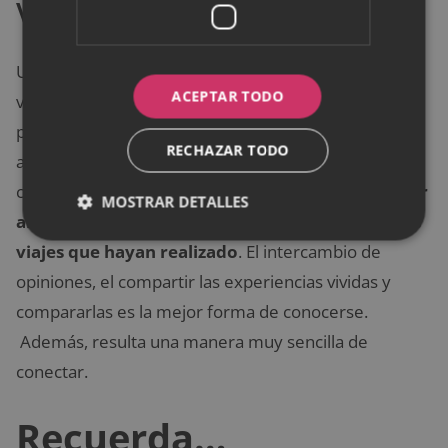
Viajes y lugares del mundo
Una de las cosas que da mayor placer en la vida es
ACEPTAR TODO
viajar. Recorrer el mundo aporta experiencias que te
permiten ampliar tu visión. Es una medicina para el
RECHAZAR TODO
alma y está comprobado que conocer nuevas
culturas y lugares da felicidad. Entonces,
nada mejor
MOSTRAR DETALLES
al conversar con una mujer que hablar sobre los
viajes que hayan realizado
. El intercambio de
opiniones, el compartir las experiencias vividas y
compararlas es la mejor forma de conocerse.
Además, resulta una manera muy sencilla de
conectar.
Recuerda…