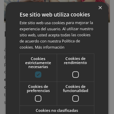
×
Ese sitio web utiliza cookies
Este sitio web usa cookies para mejorar la
experiencia del usuario. Al utilizar nuestro
Hobbies
sitio web, usted acepta todas las cookies
de acuerdo con nuestra Política de
cookies.
Más información
¿Cuál es tu banda favorita de música? ¿Qué
pasatiempos te gustan? O ¿Cuál es tu película o libro
Cookies
Cookies de
estrictamente
rendimiento
preferido? Son de los temas más usados a la hora de
necesarias
conversar con una mujer.
El saber en qué invierten
el tiempo libre las personas es una forma de
Cookies de
Cookies de
conocerla en sus aspectos más íntimos
. Si se
preferencias
funcionalidad
tienen hobbies en común, la conversación podrá fluir
sin problemas.
Cookies no clasificadas