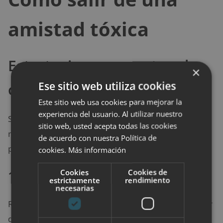
amistad tóxica
Estrategias para cortar el
×
Ese sitio web utiliza cookies
ciclo sin culpas
Este sitio web usa cookies para mejorar la
experiencia del usuario. Al utilizar nuestro
Salir de una
amistad tóxica
puede generar culpa,
sitio web, usted acepta todas las cookies
miedo o tristeza. Pero dar ese paso también abre la
de acuerdo con nuestra Política de
puerta a nuevas relaciones más sanas.
cookies.
Más información
Cookies
Cookies de
1. Acepta lo que sientes
estrictamente
rendimiento
necesarias
Reconoce tus emociones sin juzgarte. Es válido sentir
dolor, decepción o alivio. La honestidad contigo