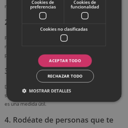
Cookies de
Cookies de
mismo es el primer paso.
preferencias
funcionalidad
2. Establece límites firmes
Cookies no clasificadas
Puedes comunicarte con claridad y respeto. No es
necesario herir para expresar tus necesidades. Si
prefieres alejarte sin explicación, también es válido.
ACEPTAR TODO
3. Reduce el contacto
RECHAZAR TODO
Deja de responder mensajes o llamadas si la relación
MOSTRAR DETALLES
se vuelve invasiva. Tomar distancia física o emocional
es una medida útil.
4. Rodéate de personas que te