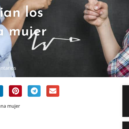
ian los
a mujer
ntarios
una mujer