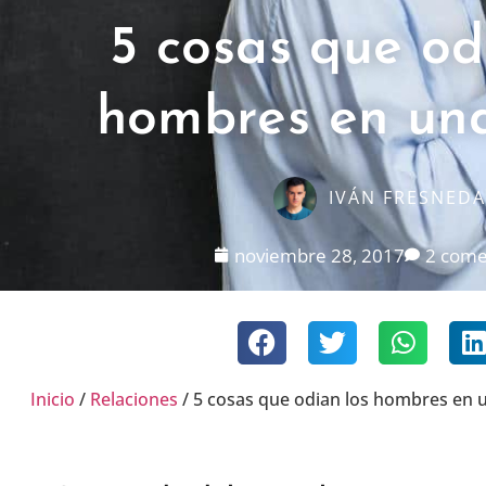
5 cosas que od
hombres en un
IVÁN FRESNEDA
noviembre 28, 2017
2 come
Inicio
/
Relaciones
/
5 cosas que odian los hombres en 