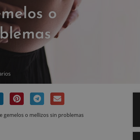
melos o
oblemas
arios
e gemelos o mellizos sin problemas