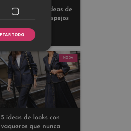
Descubre estas ideas de
decoración con espejos
para ampliar tus
PTAR TODO
espacios
MODA
5 ideas de looks con
vaqueros que nunca