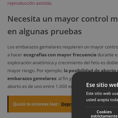
reproducción asistida
.
Necesita un mayor control m
en algunas pruebas
Los embarazos gemelares requieren un mayor control
a hacer
ecografías con mayor frecuencia
durante es
exploración anatómica y crecimiento del feto es doble.
mayor riesgo. Por ejemplo,
la posibilidad de aborto
embarazos gemelares
: al fin y al cabo, se está pinc
Ese sitio we
aborto es de uno entre 1.000 en embarazos simples, 
Este sitio web usa
usted acepta toda
Quizá te interese leer:
Depresión posparto: por qu
Cookies
estrictamente