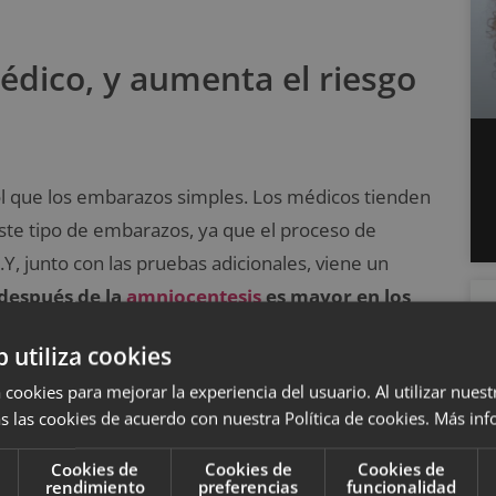
édico, y aumenta el riesgo
 que los embarazos simples. Los médicos tienden
te tipo de embarazos, ya que el proceso de
Y, junto con las pruebas adicionales, viene un
 después de la
amniocentesis
es mayor en los
hando a la madre dos veces, así que si el riesgo de
b utiliza cookies
aumentaría a uno entre 500 para los gemelos.
 cookies para mejorar la experiencia del usuario. Al utilizar nuest
s las cookies de acuerdo con nuestra Política de cookies.
Más inf
é aparece y lo que debes saber para controlarla
Cookies de
Cookies de
Cookies de
rendimiento
preferencias
funcionalidad