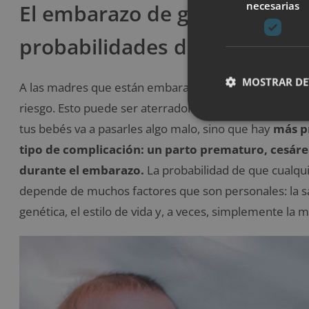
necesarias
El embarazo de gemelos o me
probabilidades de ser de rie
MOSTRAR DE
A las madres que están embarazadas de gemelos se le
riesgo. Esto puede ser aterrador al principio, pero hay
tus bebés va a pasarles algo malo, sino que hay
más p
tipo de complicación: un parto prematuro, cesáre
durante el embarazo.
La probabilidad de que cualqui
depende de muchos factores que son personales: la salu
genética, el estilo de vida y, a veces, simplemente la m