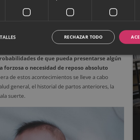
llizos tiene más
sgo
TALLES
RECHAZAR TODO
ACE
s suele decir que su embarazo puede ser de alto
 que entenderlo en su contexto: no significa que a
robabilidades de que pueda presentarse algún
a forzosa o necesidad de reposo absoluto
era de estos acontecimientos se lleve a cabo
d general, el historial de partos anteriores, la
ala suerte.