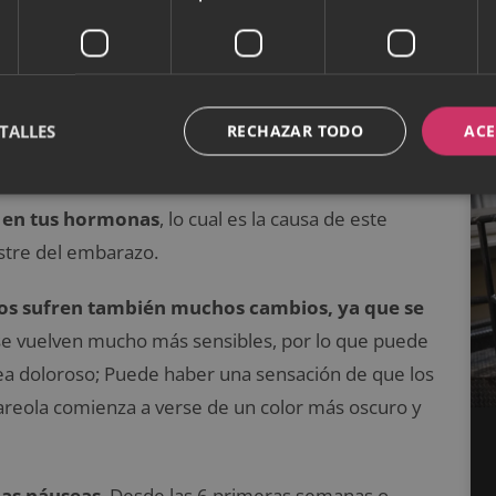
ebé cuando no quiere comer papilla?
ensación de
cansancio y fatiga
. A lo largo del día
TALLES
RECHAZAR TODO
ACE
te quedes dormida más temprano de lo habitual.
 en tus hormonas
, lo cual es la causa de este
estre del embarazo.
os sufren también muchos cambios, ya que se
 se vuelven mucho más sensibles, por lo que puede
sea doloroso; Puede haber una sensación de que los
areola comienza a verse de un color más oscuro y
las náuseas
. Desde las 6 primeras semanas o