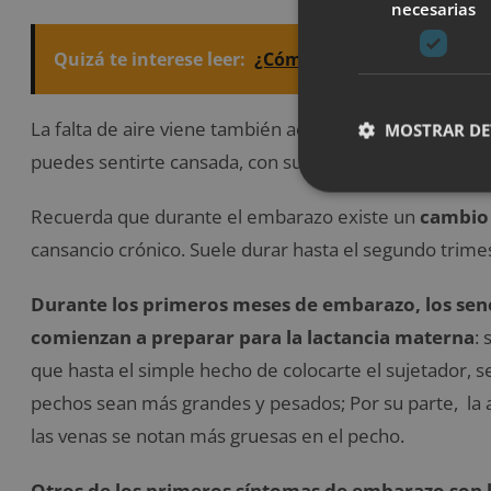
necesarias
Quizá te interese leer:
¿Cómo dar de comer a tu b
La falta de aire viene también acompañada por una s
MOSTRAR DE
puedes sentirte cansada, con sueño, probablemente 
Recuerda que durante el embarazo existe un
cambio
cansancio crónico. Suele durar hasta el segundo trim
Durante los primeros meses de embarazo, los sen
comienzan a preparar para la lactancia materna
:
que hasta el simple hecho de colocarte el sujetador, 
pechos sean más grandes y pesados; Por su parte, la 
las venas se notan más gruesas en el pecho.
Otros de los primeros síntomas de embarazo son 