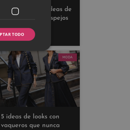
Descubre estas ideas de
decoración con espejos
para ampliar tus
PTAR TODO
espacios
MODA
5 ideas de looks con
vaqueros que nunca