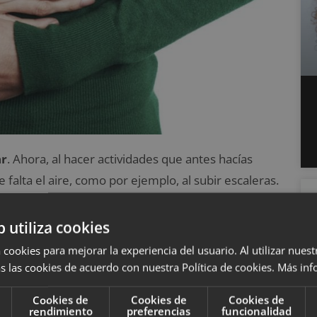
ar
. Ahora, al hacer actividades que antes hacías
falta el aire, como por ejemplo, al subir escaleras.
ta oxígeno, y la demanda de oxígeno es cada vez
deberás comenzar a acostumbrarte a esta
b utiliza cookies
o de todo el embarazo. Además, en los meses más
 cookies para mejorar la experiencia del usuario. Al utilizar nuest
los primeros signos de embarazo que reconocerás,
s las cookies de acuerdo con nuestra Política de cookies.
Más inf
dos por tu útero, provocando aún más la sensación
Cookies de
Cookies de
Cookies de
rendimiento
preferencias
funcionalidad