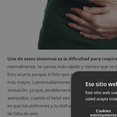
Uno de estos síntomas es la dificultad para respir
normalmente, te cansas más rápido y sientes que se te 
Esto ocurre porque el feto que está creciendo necesi
más mayor. Lamentablemente
si estás embarazada
, 
Ese sitio we
sensación, ya que, posiblemente, la sientas a lo larg
Este sitio web usa
avanzados, cuando el bebé sea más grande, otros de 
usted acepta toda
es que tus pulmones y tu diafragma se verán presiona
Cookies
de falta de aire.
estrictamente