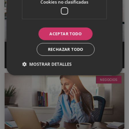
Cookies no clasificadas
ACEPTAR TODO
RECHAZAR TODO
5 Ideas de trabajo que puedes
hacer desde casa
MOSTRAR DETALLES
NEGOCIOS