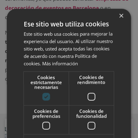
decoración de eventos en Barcelona
o en
×
cualquier otro lugar en el que lo necesites.
Ese sitio web utiliza cookies
No importa el presupuesto que poseamos,
los
Este sitio web usa cookies para mejorar la
experiencia del usuario. Al utilizar nuestro
trabajadores de este ámbito sabrán qué tienen
sitio web, usted acepta todas las cookies
que hacer para satisfacer a sus clientes en todo
de acuerdo con nuestra Política de
momento
. Además, la atención es personalizada,
cookies.
Más información
por lo que los interesados siempre se sentirán
Cookies
Cookies de
cómodos ante la velada.
estrictamente
rendimiento
necesarias
Cookies de
Cookies de
preferencias
funcionalidad
NEGOCIOS