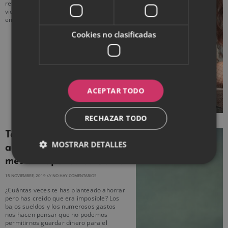
reto o bien porque la conciliación con su
vida familiar no es posible. Si quieres
emprender
Cookies no clasificadas
ACEPTAR TODO
RECHAZAR TODO
Técnica japonesa para
MOSTRAR DETALLES
ahorrar 200 euros al
mes sin apenas esfuerzo
15 NOVIEMBRE, 2019
NO HAY COMENTARIOS
¿Cuántas veces te has planteado ahorrar
pero has creído que era imposible? Los
bajos sueldos y los numerosos gastos
nos hacen pensar que no podemos
permitirnos guardar dinero para el