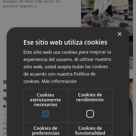
trabajar, de hacer vida social, de
practicar deporte y
×
Ese sitio web utiliza cookies
Este sitio web usa cookies para mejorar la
experiencia del usuario. Al utilizar nuestro
sitio web, usted acepta todas las cookies
de acuerdo con nuestra Política de
cookies.
Más información
10 consejos para
mujeres emprendedoras
Cookies
Cookies de
que hay que tener muy
estrictamente
rendimiento
necesarias
en cuenta
12 FEBRERO, 2020
NO HAY COMENTARIOS
Cada vez más mujeres se lanzan al vacío
Cookies de
Cookies de
de abrir un negocio propio, ya sea
preferencias
funcionalidad
porque sus trabajos no suponen ya un