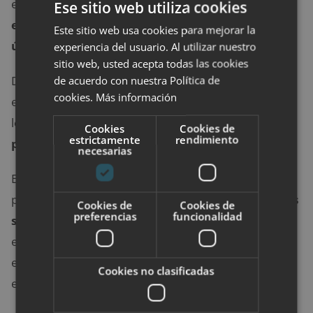
educación también se ha transformado.
La
Ese sitio web utiliza cookies
educación tradicional presencial dejó de ser la
Este sitio web usa cookies para mejorar la
única
opción para los interesados en aprender.
experiencia del usuario. Al utilizar nuestro
sitio web, usted acepta todas las cookies
de acuerdo con nuestra Política de
De hecho, la educación a distancia se encuentra en
cookies.
Más información
este momento en pleno auge, por lo que es uno de
los mejores momentos para
aventurarse a ser un
Cookies
Cookies de
estrictamente
rendimiento
profesor virtual
.
necesarias
Esta profesión no se diferencia demasiado de ser un
profesor tradicional, más allá de que
las asignaturas
Cookies de
Cookies de
preferencias
funcionalidad
son impartidas a distancia
. Por tanto, para ejercer
esta labor es necesario contar con habilidades para
estimular, colaborar, enseñar y guiar a los
Cookies no clasificadas
estudiantes.