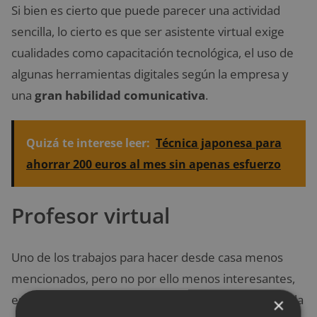
Si bien es cierto que puede parecer una actividad
sencilla, lo cierto es que ser asistente virtual exige
cualidades como capacitación tecnológica, el uso de
algunas herramientas digitales según la empresa y
una
gran habilidad comunicativa
.
Quizá te interese leer:
Técnica japonesa para
ahorrar 200 euros al mes sin apenas esfuerzo
Profesor virtual
Uno de los trabajos para hacer desde casa menos
mencionados, pero no por ello menos interesantes,
es el de profesor virtual. Con el avance tecnológico, la
×