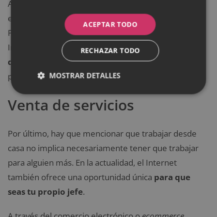
Asimismo, el profesor virtual es el responsable de
evaluar los resultados obtenidos por sus alumnos.
ACEPTAR TODO
Por otra parte, al tratarse de una profesión por
Internet, es indispensable contar con un buen
RECHAZAR TODO
dominio de diferentes programas tecnológicos
y
MOSTRAR DETALLES
plataformas diseñadas para esta labor.
Venta de servicios
Por último, hay que mencionar que trabajar desde
casa no implica necesariamente tener que trabajar
para alguien más. En la actualidad, el Internet
también ofrece una oportunidad única
para que
seas tu propio jefe
.
A través del comercio electrónico o
ecommerce