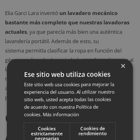
Elia Garci Lara inventó
un lavadero mecánico
bastante más completo que nuestras lavadoras
actuales
, ya que parecía más bien una auténtica
lavandería portátil. Además de esto, su
sistema permitía clasificar la ropa en función del
género o el grado de suciedad, para después pasar al
×
lavado con lejía, enjabonado, aclarado, escurrido
Ese sitio web utiliza cookies
mediante un “hidro-extractor” centrífugo, secado al
Este sitio web usa cookies para mejorar la
aire libre o con una estufa, y finalizar con el
experiencia del usuario. Al utilizar nuestro
planchado y plegado de las impolutas prendas.
sitio web, usted acepta todas las cookies
de acuerdo con nuestra Política de
Concepción
cookies.
Más información
Cookies
Cookies de
Aleixandre Ballester
estrictamente
rendimiento
necesarias