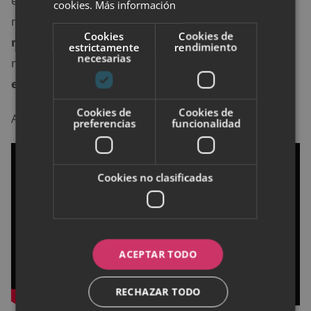
en 2019 a jurados y espectadores con un nuevo
cookies.
Más información
movimiento inédito en su disciplina: ser la
primera
Cookies
Cookies de
mujer que hace un doble-triple
(dos saltos
estrictamente
rendimiento
necesarias
mortales con tres rotaciones).
¿Qué nos mostrará
en los Juegos Olímpicos de Tokio 2020?
Cookies de
Cookies de
Aquí un aperitivo:
preferencias
funcionalidad
Cookies no clasificadas
ACEPTAR TODO
RECHAZAR TODO