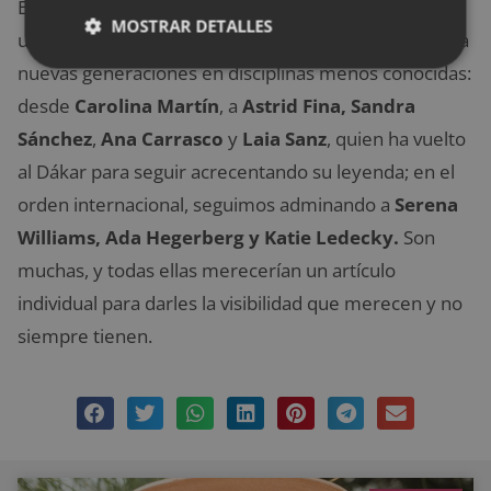
Estas son solo tres, aunque podríamos mencionar
MOSTRAR DETALLES
una docena de mujeres que están abriendo camino a
nuevas generaciones en disciplinas menos conocidas:
desde
Carolina Martín
, a
Astrid Fina, Sandra
Sánchez
,
Ana Carrasco
y
Laia Sanz
, quien ha vuelto
al Dákar para seguir acrecentando su leyenda; en el
orden internacional, seguimos adminando a
Serena
Williams, Ada Hegerberg
y Katie Ledecky.
Son
muchas, y todas ellas merecerían un artículo
individual para darles la visibilidad que merecen y no
siempre tienen.