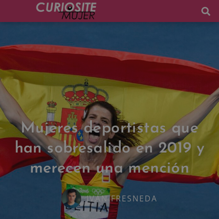
Mujeres deportistas que
han sobresalido en 2019 y
merecen una mención
IVÁN FRESNEDA