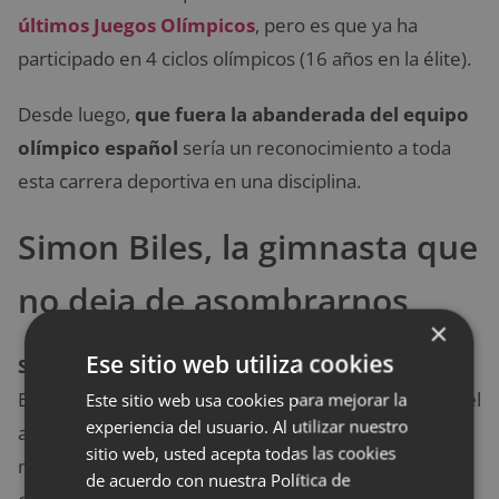
últimos Juegos Olímpicos
, pero es que ya ha
participado en 4 ciclos olímpicos (16 años en la élite).
Desde luego,
que fuera la abanderada del equipo
olímpico español
sería un reconocimiento a toda
esta carrera deportiva en una disciplina.
Simon Biles, la gimnasta que
no deja de asombrarnos
×
Ese sitio web utiliza cookies
Simone Biles
, la mejor gimnasta de la historia de
Estados Unidos y una de las mejores de la Historia del
Este sitio web usa cookies para mejorar la
experiencia del usuario. Al utilizar nuestro
atletismo -cuenta ya con veinticinco medallas entre
sitio web, usted acepta todas las cookies
mundiales y Juegos Olímpicos-, volvió a sorprender
de acuerdo con nuestra Política de