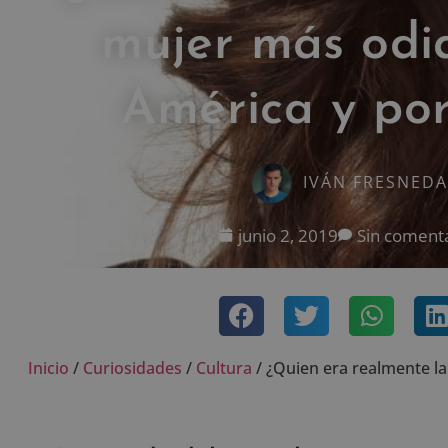
mujer más odi
América y po
IVÁN FRESNEDA
junio 2, 2019
Sin coment
Inicio
/
Curiosidades
/
Cultura
/
¿Quien era realmente l