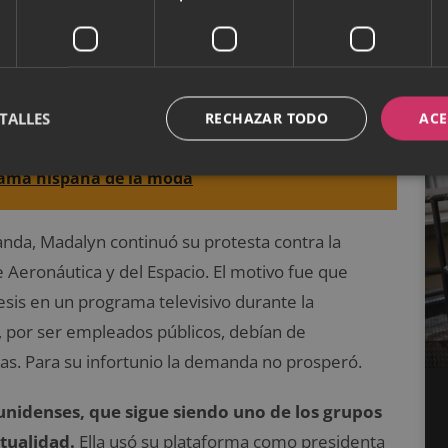
úblicas de los Estados Unidos.
Esto provocó que en
er más odiada de América. Después, la mujer siguió
legó a su casa en busca de una menor de edad, que
 hizo que la expulsaran de la ciudad.
TALLES
RECHAZAR TODO
ACE
 dama hispana de la moda
nda, Madalyn continuó su protesta contra la
e Aeronáutica y del Espacio. El motivo fue que
esis en un programa televisivo durante la
e, por ser empleados públicos, debían de
sas. Para su infortunio la demanda no prosperó.
unidenses, que sigue siendo uno de los grupos
ctualidad.
Ella usó su plataforma como presidenta