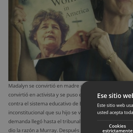
Madalyn se convirtió en madre de dos hijos y estudió 
convirtió en activista y se puso en el ojo del huracán
Ese sitio we
contra el sistema educativo de Baltimore por incluir las 
Este sitio web usa
inconstitucional que su hijo se viera obligado a partici
usted acepta toda
demanda llegó hasta el tribunal supremo en el año de
Cookies
dio la razón a Murray. Después de esto, no les quedó 
estrictamente