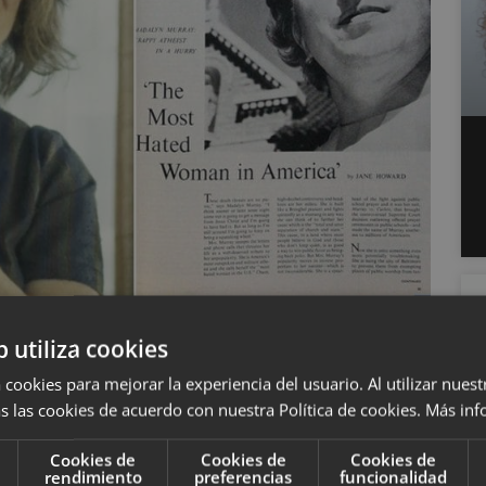
derecho, pero no llegó a ejercerlo, más adelante se
 por la demanda
Murray
vs
. Curlett
. Una disputa
b utiliza cookies
lecturas de Biblia. Para ella era algo
 cookies para mejorar la experiencia del usuario. Al utilizar nuest
par en algo con lo que él no estaba de acuerdo. Su
s las cookies de acuerdo con nuestra Política de cookies.
Más inf
 1963 y después de muchos alegatos el tribunal le
Cookies de
Cookies de
Cookies de
otra que
emitir el histórico fallo que prohibía las
rendimiento
preferencias
funcionalidad