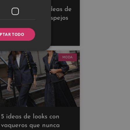
Descubre estas ideas de
decoración con espejos
para ampliar tus
PTAR TODO
espacios
MODA
5 ideas de looks con
vaqueros que nunca