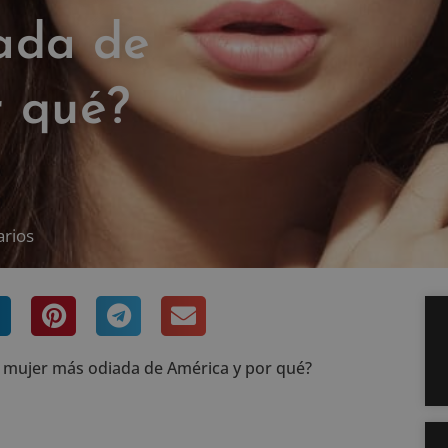
ada de
r qué?
arios
a mujer más odiada de América y por qué?