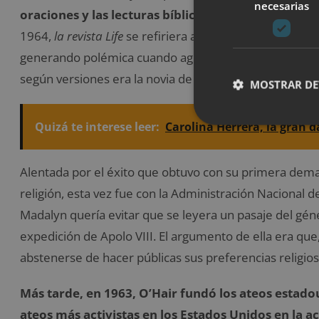
necesarias
oraciones y las lecturas bíblicas en las Escuelas P
1964,
la revista Life
se refiriera a Madalyn como la muj
generando polémica cuando agredió a un policía que l
según versiones era la novia de su hijo, este incidente
MOSTRAR DE
Quizá te interese leer:
Carolina Herrera, la gran
Alentada por el éxito que obtuvo con su primera dema
religión, esta vez fue con la Administración Nacional d
Madalyn quería evitar que se leyera un pasaje del gén
expedición de Apolo VIII. El argumento de ella era qu
abstenerse de hacer públicas sus preferencias religio
Más tarde, en 1963, O’Hair fundó los ateos estado
ateos más activistas en los Estados Unidos en la a