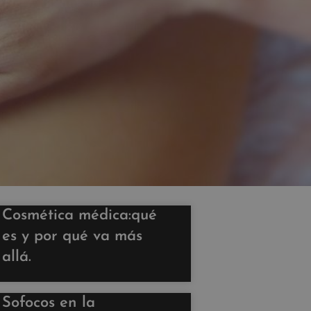
Cosmética médica:qué
es y por qué va más
allá.
Sofocos en la