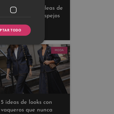
Descubre estas ideas de
decoración con espejos
para ampliar tus
PTAR TODO
espacios
MODA
5 ideas de looks con
vaqueros que nunca