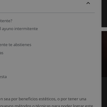
itente?
el ayuno intermitente
iente te abstienes
as
esta
sea por beneficios estéticos, o por tener una
 nuevos métodos o técnicas para poder lograr este