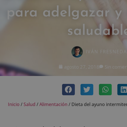
para adelgazar y
saludabl
IVÁN FRESNEDA
agosto 27, 2018
Sin comen
Inicio
/
Salud
/
Alimentación
/
Dieta del ayuno intermite