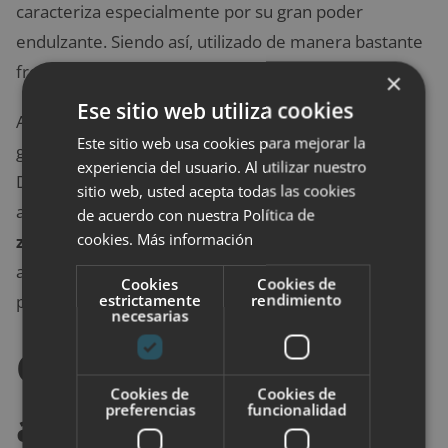
caracteriza especialmente por su gran poder
endulzante. Siendo así, utilizado de manera bastante
frecuente en el mundo de la repostería.
×
Ese sitio web utiliza cookies
Además, al ser una alternativa natural, ofrece una
Este sitio web usa cookies para mejorar la
gran cantidad de beneficios a nuestro cuerpo.
experiencia del usuario. Al utilizar nuestro
Destacando principalmente, sus grandes cualidades
sitio web, usted acepta todas las cookies
antioxidantes, así como
la presencia de magnesio,
de acuerdo con nuestra Política de
cookies.
Más información
zinc y sus propiedades antiinflamatorias
. Siendo
así, uno de las opciones más saludables y potentes,
Cookies
Cookies de
estrictamente
rendimiento
para endulzar tus alimentos de manera natural.
necesarias
Come más sano con
Cookies de
Cookies de
preferencias
funcionalidad
algunas de estas