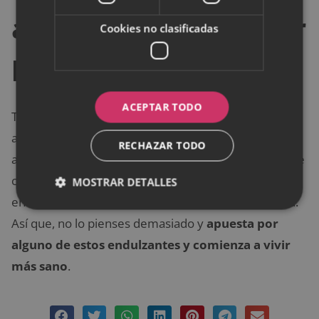
alternativas al azúcar
Cookies no clasificadas
blanco
ACEPTAR TODO
Tal como has podido observar, son múltiples las
alternativas que existen para reemplazar el uso de
RECHAZAR TODO
azúcar blanco. Además, muchas de estas opciones se
caracterizan por ofrecerte una mayor capacidad
MOSTRAR DETALLES
endulzante junto a grandes beneficios para tu salud.
Así que, no lo pienses demasiado y
apuesta por
alguno de estos endulzantes y comienza a vivir
más sano
.