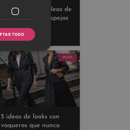
Descubre estas ideas de
decoración con espejos
para ampliar tus
PTAR TODO
espacios
MODA
5 ideas de looks con
vaqueros que nunca