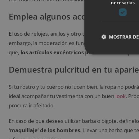
necesarias
Emplea algunos accesorios sin e
El uso de relojes, anillos y otro tipo de accesorios par
MOSTRAR DE
embargo, la moderación es fundamental, así que pro
que,
los artículos excéntricos podrían echar a pe
Demuestra pulcritud en tu aparie
Si tu rostro y tu cuerpo no lucen bien, la ropa no podr
ideal acompañar tu vestimenta con un buen
look
. Pro
procura ir afeitado.
En caso de que desees utilizar barba o bigote, defínel
‘maquillaje’ de los hombres
. Llevar una barba que t