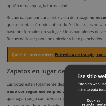
opción más segura, la formalidad.
Recuerda que para una entrevista de trabajo
no neces
que te sientas cómodo ante todo. Y sí los trajes no va
bastante formales en su lugar. Unos pantalones de vest
Recuerda llevar pantalón unicolor y bien planchados.
Quizá te interese leer:
Entrevista de trabajo, con
Zapatos en lugar de botas
Ese sitio we
Este sitio web usa
Las botas están totalmente descartadas de las vestim
usted acepta toda
irás a conseguir ese empleo que tanto anhelas, no
que hagan juego con tu vestimenta. Estos no tienen q
Cookies
estrictamente
marrones en distintas tonalidades que pueden combin