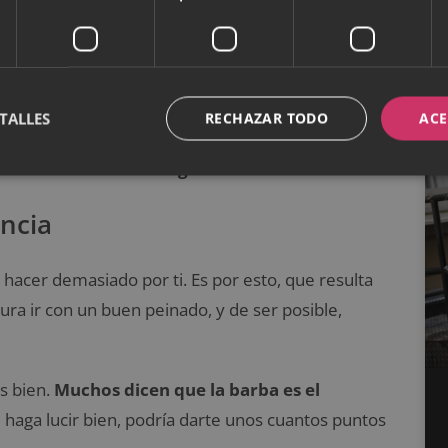
xagerar
a mejorar tu imagen, son totalmente válidos. Sin
TALLES
RECHAZAR TODO
ACE
cura emplear accesorios de un tamaño normal. Ya
rder totalmente tu imagen
.
ncia
á hacer demasiado por ti. Es por esto, que resulta
cura ir con un buen peinado, y de ser posible,
os bien.
Muchos dicen que la barba es el
e haga lucir bien, podría darte unos cuantos puntos