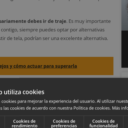
ariamente debes ir de traje
. Es muy importante
n contigo, siempre puedes optar por alternativas
ir de tela, podrían ser una excelente alternativa.
sejos y cómo actuar para superarla
b utiliza cookies
 cookies para mejorar la experiencia del usuario. Al utilizar nuest
entas para una entrevista de trabajo. Recuerda que
s las cookies de acuerdo con nuestra Política de cookies.
Más inf
 a realizar deporte
. Elije unos zapatos de vestir,
ue ser necesariamente negros, hay colores
Cookies de
Cookies de
Cookies de
rendimiento
preferencias
funcionalidad
ar bastante bien.