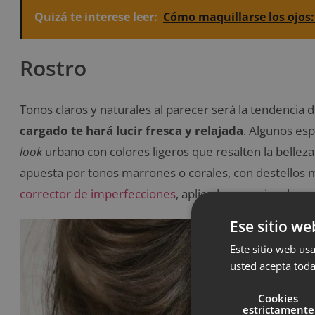
Quizá te interese leer:
Cómo maquillarse los ojos:
Rostro
Tonos claros y naturales al parecer será la tendencia 
cargado te hará lucir fresca y relajada
. Algunos esp
look
urbano con colores ligeros que resalten la belleza 
apuesta por tonos marrones o corales, con destellos 
corrector de imperfecciones
, aplicados con pinceles 
Ese sitio we
Este sitio web usa
usted acepta toda
Cookies
estrictamente