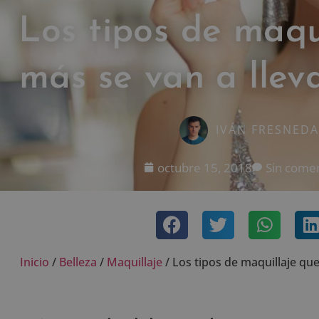
Los tipos de maqu
más se van a llev
IVÁN FRESNEDA
octubre 15, 2018
Sin comen
Inicio
/
Belleza
/
Maquillaje
/
Los tipos de maquillaje que