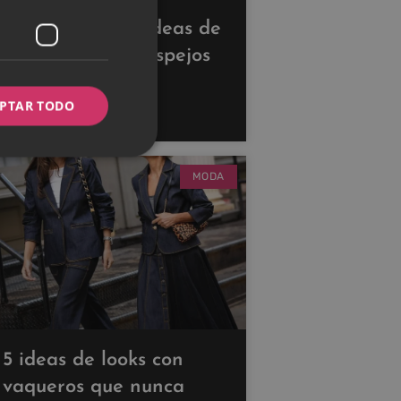
Descubre estas ideas de
decoración con espejos
para ampliar tus
PTAR TODO
espacios
MODA
5 ideas de looks con
vaqueros que nunca