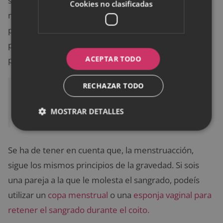
se abstienen de practicar sexo durante la
Cookies no clasificadas
menstruación, es lo engorroso que es para ambas
partes. Te mostramos a continuación algunas
posturas que hacen que tener sexo con la regla sea
ACEPTAR TODO
placentero para las dos partes.
RECHAZAR TODO
Si quieres evitar manchas en las sábanas
y el colchón, utiliza cojines y toallas
MOSTRAR DETALLES
Se ha de tener en cuenta que, la menstruacción,
sigue los mismos principios de la gravedad. Si sois
una pareja a la que le molesta el sangrado, podeís
utilizar un
copa menstrual
o una
esponja vaginal para
retener el sangrado durante el coito.