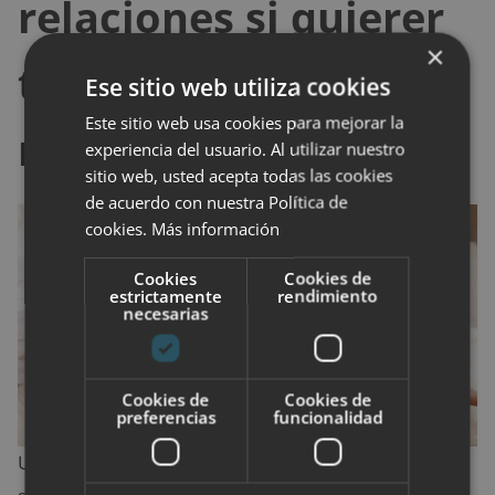
relaciones si quierer
×
tener sexo con la
Ese sitio web utiliza cookies
Este sitio web usa cookies para mejorar la
regla
experiencia del usuario. Al utilizar nuestro
sitio web, usted acepta todas las cookies
de acuerdo con nuestra Política de
cookies.
Más información
Cookies
Cookies de
estrictamente
rendimiento
necesarias
Cookies de
Cookies de
preferencias
funcionalidad
Una de las excusas entre parejas que reconocen que