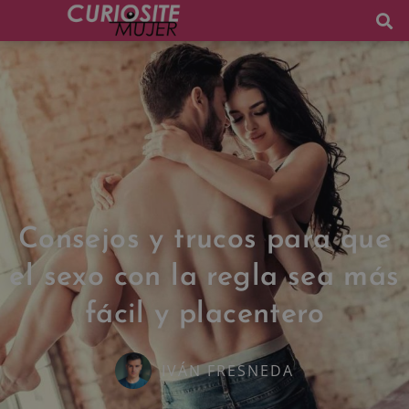
Consejos y trucos para que
el sexo con la regla sea más
fácil y placentero
IVÁN FRESNEDA