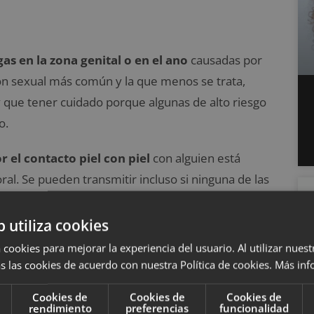
s en la zona genital o en el ano
causadas por
ón sexual más común y la que menos se trata,
que tener cuidado porque algunas de alto riesgo
o.
 el contacto piel con piel
con alguien está
oral. Se pueden transmitir incluso si ninguna de las
netración para contraerlas.
b utiliza cookies
 cookies para mejorar la experiencia del usuario. Al utilizar nuest
s las cookies de acuerdo con nuestra Política de cookies.
Más inf
teriana
. Generalmente no presenta síntomas,
Cookies de
Cookies de
Cookies de
ar con antibiótico
s. Las bacterias infecciosas van
rendimiento
preferencias
funcionalidad