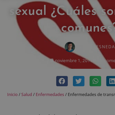
sexual ¿Cuáles so
comunes
IVÁN FRESNEDA
noviembre 1, 2017
Sin come
Inicio
/
Salud
/
Enfermedades
/
Enfermedades de transm