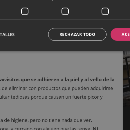
s. Puede infectar el pene, la vagina, el cérvix, el
, aunque también se dan casos (menos frecuentes)
TALLES
RECHAZAR TODO
ACE
ntacto de la piel ni por compartir comidas o
uentra en la saliva).
ásitos que se adhieren a la piel y al vello de la
les de eliminar con productos que pueden adquirirse
sultar tediosas porque causan un fuerte picor y
lta de higiene, pero no tiene nada que ver.
nal y cercano con alguien que las tenga.
Ni