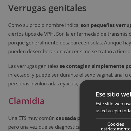
Verrugas genitales
Como su propio nombre indica,
son pequeñas verruga
ciertos tipos de VPH. Son la enfermedad de transmisi
porque generalmente desaparecen solas. Aunque hay 
pueden desembocar en cáncer si no se tratan a tiemp
Las verrugas genitales
se contagian simplemente por
infectado, y puede ser durante el sexo vaginal, anal u 
personas involucradas eyacula, y no es necesaria la pe
Ese sitio we
Clamidia
Este sitio web usa
usted acepta toda
Una ETS muy común
causada por una infección bac
Cookies
pero una vez que se diagnostica es
muy fácil de trat
estrictamente