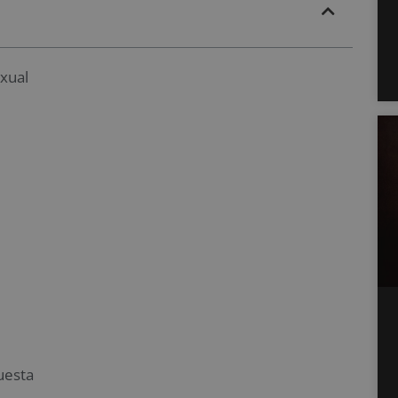
xual
uesta