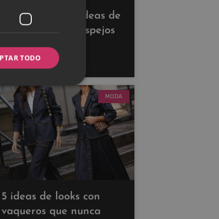
Descubre estas ideas de
decoración con espejos
para ampliar tus
PTAR TODO
espacios
MODA
5 ideas de looks con
vaqueros que nunca