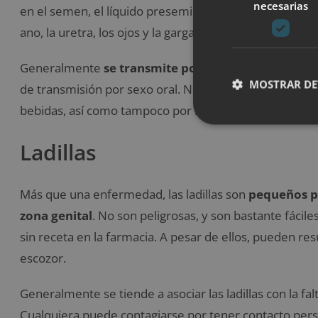
necesarias
en el semen, el líquido preseminal y los fluidos vaginale
ano, la uretra, los ojos y la garganta.
Generalmente
se transmite por sexo anal o vaginal
MOSTRAR DE
de transmisión por sexo oral. No se contagia por el co
bebidas, así como tampoco por besar (ya que no se enc
Ladillas
Más que una enfermedad, las ladillas son
pequeños par
zona genital
. No son peligrosas, y son bastante fáci
sin receta en la farmacia. A pesar de ellos, pueden re
escozor.
Generalmente se tiende a asociar las ladillas con la fa
Cualquiera puede contagiarse por tener contacto perso