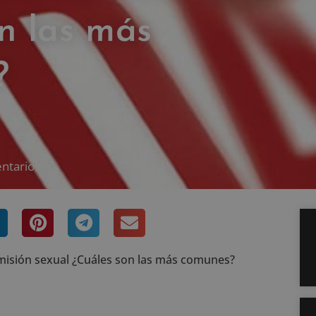
n las más
?
ntarios
isión sexual ¿Cuáles son las más comunes?