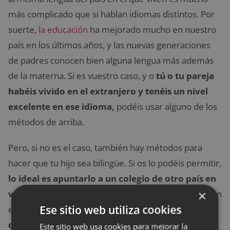
más complicado que si hablan idiomas distintos. Por
suerte,
la educación
ha mejorado mucho en nuestro
país en los últimos años, y las nuevas generaciones
de padres conocen bien alguna lengua más además
de la materna. Si es vuestro caso, y o
tú o tu pareja
habéis vivido en el extranjero y tenéis un nivel
excelente en ese idioma,
podéis usar alguno de los
métodos de arriba.
Pero, si no es el caso, también hay métodos para
hacer que tu hijo sea bilingüe. Si os lo podéis permitir,
lo ideal es apuntarlo a un colegio de otro país en
×
vuestra ciudad
cuyas clases al completo se impartan
Ese sitio web utiliza cookies
en un idioma extranjero: el
colegio británico,
colegio alemán, liceo francés
…
Este sitio web usa cookies para mejorar la