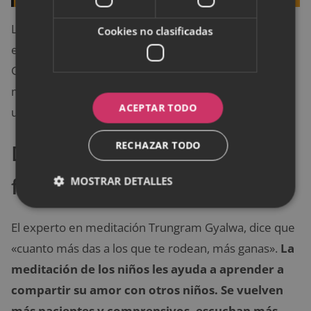
Los niños con confianza en sí mismos están mejor
Cookies no clasificadas
equipados para lidiar con situaciones desconocidas.
Gracias a esta adaptabilidad, se convierten en
mejores solucionadores de problemas y desarrollan
ACEPTAR TODO
una apreciación más profunda de la vida.
RECHAZAR TODO
Desarrolla la empatía y la
felicidad
MOSTRAR DETALLES
El experto en meditación Trungram Gyalwa, dice que
«cuanto más das a los que te rodean, más ganas».
La
meditación de los niños les ayuda a aprender a
compartir su amor con otros niños. Se vuelven
más pacientes y comprensivos, escuchan más