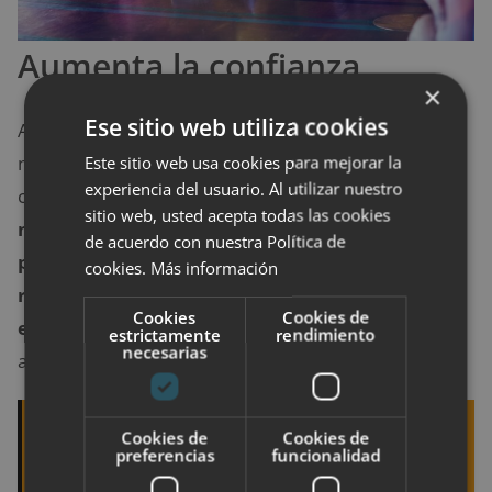
Aumenta la confianza
×
Ese sitio web utiliza cookies
Aprender a dirigir y controlar su atención ayuda a los
Este sitio web usa cookies para mejorar la
niños a tomar conciencia de sí mismos y a tener más
experiencia del usuario. Al utilizar nuestro
confianza en sí mismos.
La confianza se desarrolla
sitio web, usted acepta todas las cookies
naturalmente cuando los niños aprenden de su
de acuerdo con nuestra Política de
práctica de meditación que no tienen que
cookies.
Más información
reaccionar a todos sus pensamientos y
Cookies
Cookies de
emociones
: pueden elegir cuáles merecen su
estrictamente
rendimiento
necesarias
atención y respuesta.
Quizá te interese leer:
Trucos para empezar a
Cookies de
Cookies de
preferencias
funcionalidad
dar el biberón a tu bebé