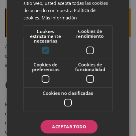
sitio web, usted acepta todas las cookies
de acuerdo con nuestra Política de
cookies.
Más información
Quizá te interese leer:
Operación bikini:
prepárate ya con estos ejercicios y consejos
Cookies
Cookies de
estrictamente
rendimiento
necesarias
Además, se ha observado que este tipo de ejercicios
cardiovasculares siguen actuando cuando ya se ha
Cookies de
Cookies de
acabado la actividad.
preferencias
funcionalidad
Consejos
Cookies no clasificadas
Para llevar una buena rutina semanal de HIIT, lo
mejor es realizar
tres sesiones a la semana
. No son
necesarias más ni tampoco recomendables porque
ACEPTAR TODO
eso podría perjudicar al cuerpo, recordemos que son