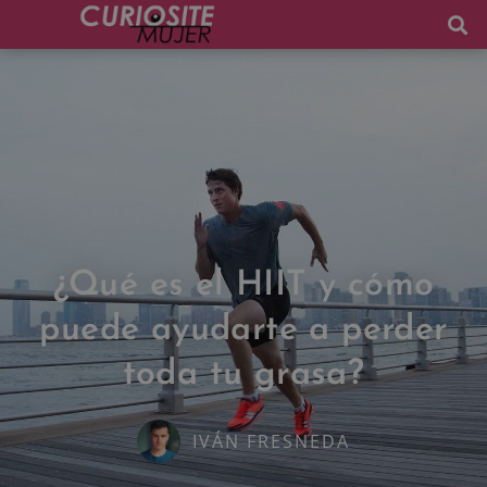
¿Qué es el HIIT y cómo
puede ayudarte a perder
toda tu grasa?
IVÁN FRESNEDA