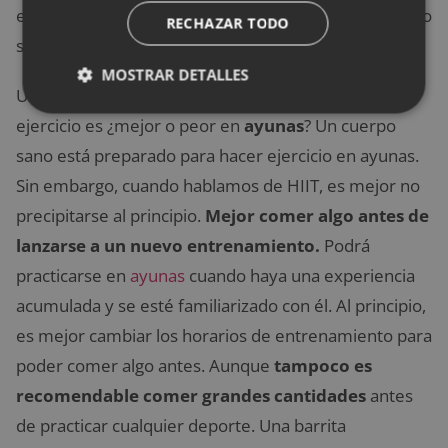
ejercicios de alta intensidad, y si se realizan menos no
RECHAZAR TODO
se obtendrán los mismos beneficios.
MOSTRAR DETALLES
Una duda muy común que surge antes de hacer
ejercicio es ¿mejor o peor en
ayunas
? Un cuerpo
sano está preparado para hacer ejercicio en ayunas.
Sin embargo, cuando hablamos de HIIT, es mejor no
precipitarse al principio.
Mejor comer algo antes de
lanzarse a un nuevo entrenamiento.
Podrá
practicarse en
ayunas
cuando haya una experiencia
acumulada y se esté familiarizado con él. Al principio,
es mejor cambiar los horarios de entrenamiento para
poder comer algo antes. Aunque
tampoco es
recomendable comer grandes cantidades
antes
de practicar cualquier deporte. Una barrita