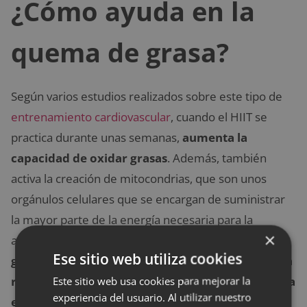
¿Cómo ayuda en la
quema de grasa?
Según varios estudios realizados sobre este tipo de
entrenamiento cardiovascular
, cuando el HIIT se
practica durante unas semanas,
aumenta la
capacidad de oxidar grasas
. Además, también
activa la creación de mitocondrias, que son unos
orgánulos celulares que se encargan de suministrar
la mayor parte de la energía necesaria para la
×
actividad celular, es decir,
mejora el uso de la
Ese sitio web utiliza cookies
glucosa
. Cuando se metaboliza la glucosa,
mejora la
Este sitio web usa cookies para mejorar la
resistencia
; cuando se metaboliza la grasa,
aumenta
experiencia del usuario. Al utilizar nuestro
el rendimiento
.