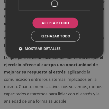
las endorfinas. Y no es sólo que
el ejercicio conduce
a un aumento de la serotonina y la norepinefrina
que puede, a su vez, reducir la depresión y el
ACEPTAR TODO
estrés
, sino que el ejercicio de por sí ya puede
ayudar a prevenir la depresión y la ansiedad al
RECHAZAR TODO
mejorar la capacidad del cuerpo para responder a los
factores de estrés,.
MOSTRAR DETALLES
Lo que parece estar sucediendo, por tanto, es que
el
ejercicio ofrece al cuerpo una oportunidad de
mejorar su respuesta al estrés
, agilizando la
comunicación entre los sistemas implicados en la
misma. Cuanto menos activos nos volvemos, menos
capacitados estaremos para lidiar con el estrés y la
ansiedad de una forma saludable.