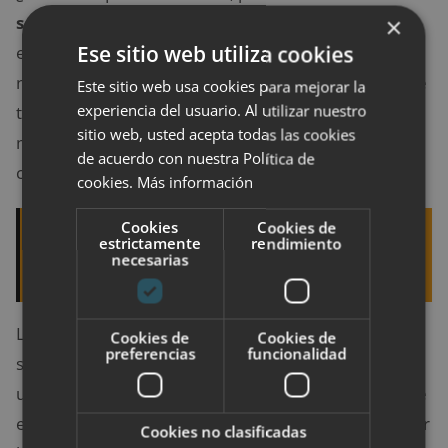
×
serotonina o a la norepinefrina
. Cuando haces
Ese sitio web utiliza cookies
ejercicio, tu cerebro aumenta la producción de estos
neurotransmisores, que envían mensajes a través de
Este sitio web usa cookies para mejorar la
experiencia del usuario. Al utilizar nuestro
tu sistema nervioso. En el caso del ejercicio, esos
sitio web, usted acepta todas las cookies
mensajes podrían ser algo parecido a: «¡Estás
de acuerdo con nuestra Política de
corriendo! Esto es increíble! ¡Anímate!»
cookies.
Más información
Cookies
Cookies de
Quizá te interese leer:
5 ejercicios para pecho
estrictamente
rendimiento
necesarias
con los que conseguir un escote envidiable
Los estudios han vinculado los bajos niveles de
Cookies de
Cookies de
preferencias
funcionalidad
serotonina y norepinefrina con la depresión, que es
un vínculo mucho más sólido con los sentimientos de
euforia post-entrenamiento que el que pueden tener
Cookies no clasificadas