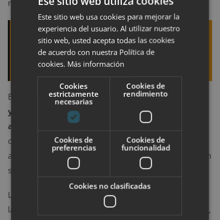
Ese sitio web utiliza cookies
residentes.
Este sitio web usa cookies para mejorar la
experiencia del usuario. Al utilizar nuestro
Quizá te interese leer:
¿Qué hacer con tu
sitio web, usted acepta todas las cookies
cuerpo después de morir? Las alternativas al
de acuerdo con nuestra Política de
cookies.
Más información
típico entierro
Cookies
Cookies de
estrictamente
rendimiento
En Cataluña, la mejor valorada en cuanto a
atención
necesarias
y cuidados a los pacientes es la residencia de
ancianos en Sabadell Allegra,
que cuanta además
Cookies de
Cookies de
con apartamentos para mayores en los que están
preferencias
funcionalidad
acompañados, tienen todos los servicios y mantienen
su independencia en todo momento.
Cookies no clasificadas
La
clínica Ballesol Príncipe de Vergara
es una de
las más votadas por pacientes y familiares en Madrid,