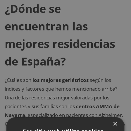
¿Dónde se
encuentran las
mejores residencias
de España?
¿Cuáles son
los mejores geriátricos
según los
índices y factores que hemos mencionado arriba?
Una de las residencias mejor valoradas por los
pacientes y sus familias son los
centros AMMA de
Navarra
, especializado en pacientes con Alzheimer.
×
Cuentan con un invernadero que ayuda a enfermos y