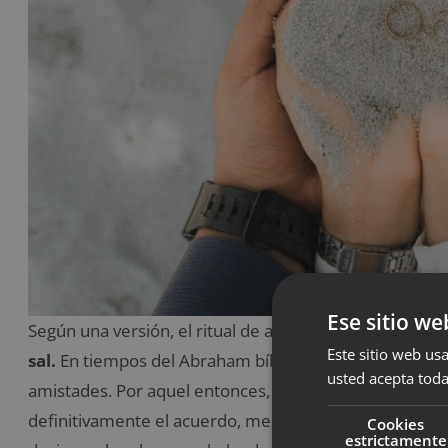
Ese sitio we
Según una versión, el ritual de arena de las bodas pr
Este sitio web usa
sal.
En tiempos del Abraham bíblico, se utilizaba el pac
usted acepta toda
amistades. Por aquel entonces, las partes contratant
definitivamente el acuerdo, mezclaban la sal en el su
Cookies
estrictamente