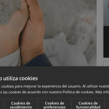
b utiliza cookies
ocede de un antigua
tradición hebrea: el pacto de
 cookies para mejorar la experiencia del usuario. Al utilizar nuest
to de sal para sellar contratos, acuerdos y
s las cookies de acuerdo con nuestra Política de cookies.
Más inf
es
llevaban un saco de sal;
para pactar
elo. ¿Por qué mezclarla? Porque era una manera de
Cookies de
Cookies de
Cookies de
rendimiento
preferencias
funcionalidad