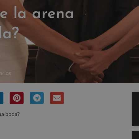
de la arena
da?
arios
una boda?