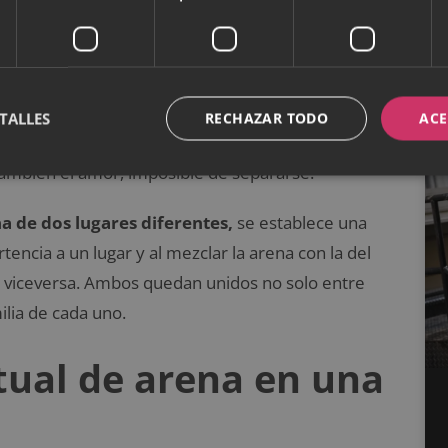
separarse; de ahí que se tuviera por hecho que el
iene de las
antiguas bodas hawaianas.
Y es que
ente, los contrayentes utilizaban arena para sellar
TALLES
RECHAZAR TODO
ACE
de sus lugares de procedencia y después las
también el amor, imposible de separarse.
a de dos lugares diferentes,
se establece una
encia a un lugar y al mezclar la arena con la del
n y viceversa. Ambos quedan unidos no solo entre
milia de cada uno.
itual de arena en una