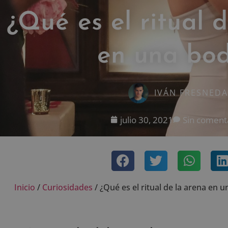
¿Qué es el ritual 
en una bo
IVÁN FRESNEDA
julio 30, 2021
Sin coment
Inicio
/
Curiosidades
/
¿Qué es el ritual de la arena en 