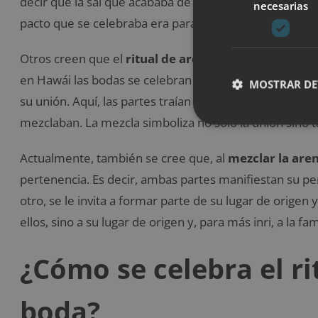
decir que la sal que acababa de vertirse nunca podría 
necesarias
pacto que se celebraba era para toda la vida.
Otros creen que el
ritual de arena en una boda
prov
en Hawái las bodas se celebran en la playa y, antiguam
MOSTRAR DE
su unión. Aquí, las partes traían un puñado de arena 
mezclaban. La mezcla simboliza no solo la unión sino 
Actualmente, también se cree que, al
mezclar la aren
pertenencia. Es decir, ambas partes manifiestan su pert
otro, se le invita a formar parte de su lugar de orige
ellos, sino a su lugar de origen y, para más inri, a la fa
¿Cómo se celebra el r
boda?