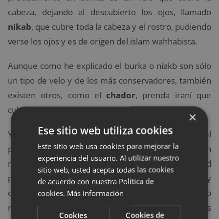
cabeza, dejando al descubierto los ojos, llamado
nikab
, que cubre toda la cabeza y el rostro, pudiendo
verse los ojos y es de origen del islam wahhabista.
Aunque como he explicado el burka o niakb son sólo
un tipo de velo y de los más conservadores, también
existen otros, como el
chador
, prenda iraní que
cubre el cuerpo y la cabeza excepto el rostro.
×
Ese sitio web utiliza cookies
Y por último, la
hijab o
velo en árabe, que cubre el
Este sitio web usa cookies para mejorar la
pelo y el cuello, dejando libre el rostro, de origen
experiencia del usuario. Al utilizar nuestro
musulmán. Es un símbolo de religión y feminidad
sitio web, usted acepta todas las cookies
para muchas mujeres, y es de diferentes estilos y
de acuerdo con nuestra Política de
colores. Este término si aparece en el Corán, como
cookies.
Más información
referencia a la separación entre el Califa y los demás
Cookies
Cookies de