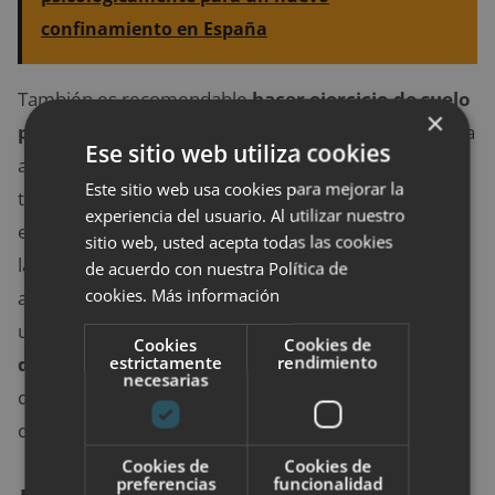
confinamiento en España
También es recomendable
hacer ejercicio de suelo
×
pélvico utilizando la pelota suiza.
Esto te ayudará a
Ese sitio web utiliza cookies
aliviar la presión que el bebé ejerce en la zona, pero
Este sitio web usa cookies para mejorar la
también a prepararte para el parto. Por otra parte,
experiencia del usuario. Al utilizar nuestro
evita mantenerte en una misma posición durante
sitio web, usted acepta todas las cookies
largos períodos de tiempo: de pie o sentada. Busca
de acuerdo con nuestra Política de
cookies.
Más información
activarte y moverte cada cierto tiempo aunque sea
unos minutos. Y, por supuesto,
evita subir mucho
Cookies
Cookies de
estrictamente
rendimiento
de peso,
recuerda que aunque es lógico ganar kilos
necesarias
durante esta etapa, no te excedas ni te descuides
demasiado.
Cookies de
Cookies de
preferencias
funcionalidad