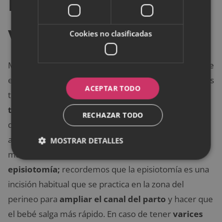
Las varices en la
vulva y el parto
Cookies no clasificadas
Muchas mujeres se preguntan qué sucedería durante
el parto en caso de tener
varices vulvares.
Si este es
ACEPTAR TODO
tu caso, no te alarmes.
El parto natural suele
transcurrir sin complicacione
s relacionadas
RECHAZAR TODO
directamente con estas varices. Con los
antecedentes de este problema, el obstetra y la
MOSTRAR DETALLES
matrona determinarán si se debe hacer o no una
episiotomía;
recordemos que la episiotomía es una
incisión habitual que se practica en la zona del
perineo para
ampliar el canal del parto
y hacer que
el bebé salga más rápido. En caso de tener
varices