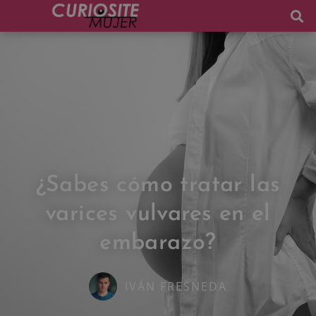
¿Sabes cómo tratar las
varices vulvares en el
embarazo?
IVÁN FRESNEDA