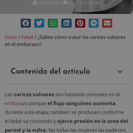
abril 8, 2021
Sin comentarios
Inicio
/
Salud
/
¿Sabes cómo tratar las varices vulvares
en el embarazo?
Contenido del artículo
Las
varices vulvares
son bastante comunes en el
embarazo
porque
el flujo sanguíneo aumenta
durante esta etapa; también se producen conforme
el bebé va creciendo y
ejerce presión en la zona del
periné y la vulva.
No todas las mujeres las padecen,