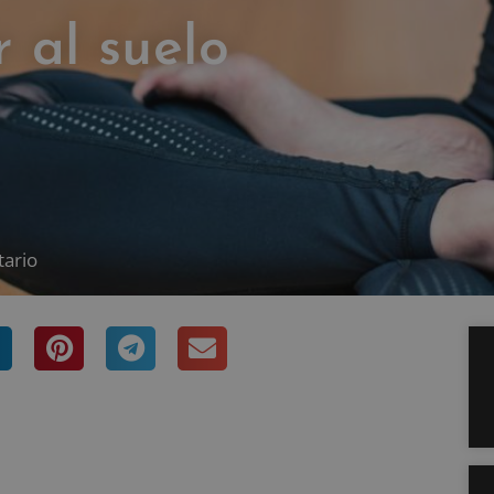
 al suelo
ario