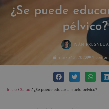
¿Se puede educar
pélvico?
IVÁN FRESNEDA
marzo 13, 2022
1 coment
Inicio
/
Salud
/
¿Se puede educar al suelo pélvico?