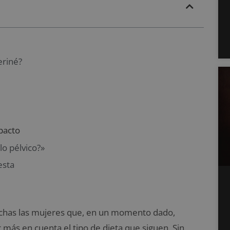
eriné?
pacto
o pélvico?»
esta
chas las mujeres que, en un momento dado,
 más en cuenta el tipo de dieta que siguen. Sin