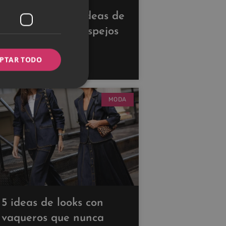
Descubre estas ideas de
decoración con espejos
para ampliar tus
PTAR TODO
espacios
MODA
5 ideas de looks con
vaqueros que nunca